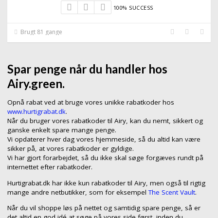
100% SUCCESS
Brugt 81 gange
Spar penge når du handler hos
Airy.green.
Opnå rabat ved at bruge vores unikke rabatkoder hos
www.hurtigrabat.dk
.
Når du bruger vores rabatkoder til Airy, kan du nemt, sikkert og
ganske enkelt spare mange penge.
Vi opdaterer hver dag vores hjemmeside, så du altid kan være
sikker på, at vores rabatkoder er gyldige.
Vi har gjort forarbejdet, så du ikke skal søge forgæves rundt på
internettet efter rabatkoder.
Hurtigrabat.dk har ikke kun rabatkoder til Airy, men også til rigtig
mange andre netbutikker, som for eksempel
The Scent Vault
.
Når du vil shoppe løs på nettet og samtidig spare penge, så er
det altid en god idé at søge på vores side først, inden du