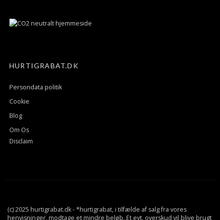
HURTIGRABAT.DK
Persondata politik
Cookie
Blog
Om Os
Disclaim
(c) 2025 hurtigrabat.dk - *hurtigrabat, i tilfælde af salg fra vores
henvisninger, modtage et mindre beløb. Et evt. overskud vil blive brugt