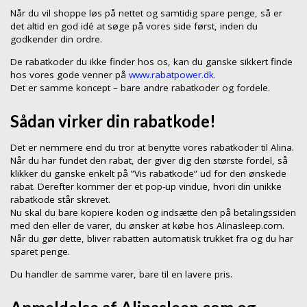
Når du vil shoppe løs på nettet og samtidig spare penge, så er
det altid en god idé at søge på vores side først, inden du
godkender din ordre.
De rabatkoder du ikke finder hos os, kan du ganske sikkert finde
hos vores gode venner på
www.rabatpower.dk.
Det er samme koncept – bare andre rabatkoder og fordele.
Sådan virker din rabatkode!
Det er nemmere end du tror at benytte vores rabatkoder til Alina.
Når du har fundet den rabat, der giver dig den største fordel, så
klikker du ganske enkelt på ”Vis rabatkode” ud for den ønskede
rabat. Derefter kommer der et pop-up vindue, hvori din unikke
rabatkode står skrevet.
Nu skal du bare kopiere koden og indsætte den på betalingssiden
med den eller de varer, du ønsker at købe hos Alinasleep.com.
Når du gør dette, bliver rabatten automatisk trukket fra og du har
sparet penge.
Du handler de samme varer, bare til en lavere pris.