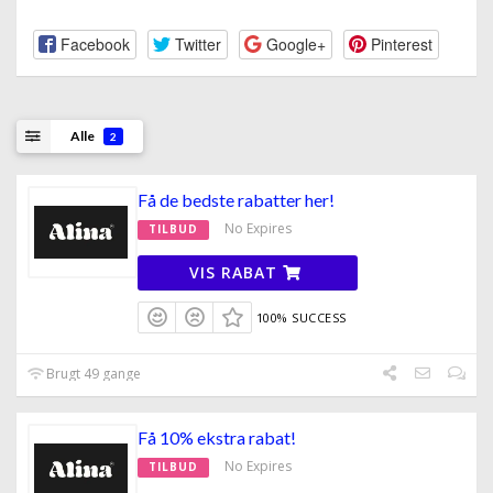
Facebook
Twitter
Google+
Pinterest
Alle
2
Få de bedste rabatter her!
No Expires
TILBUD
VIS RABAT
100% SUCCESS
Brugt 49 gange
Få 10% ekstra rabat!
No Expires
TILBUD