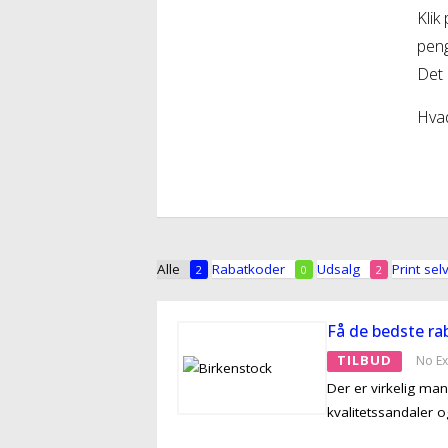
Klik
peng
Det e
Hvad
Alle
Rabatkoder
Udsalg
Print sel
2
0
2
Få de bedste rab
TILBUD
No Ex
Der er virkelig ma
kvalitetssandaler o