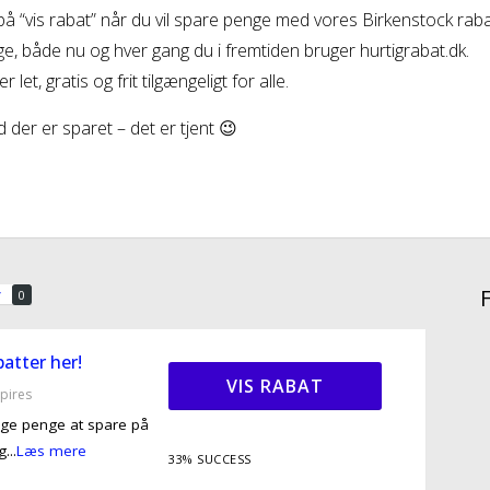
 på “vis rabat” når du vil spare penge med vores Birkenstock ra
e, både nu og hver gang du i fremtiden bruger hurtigrabat.dk.
r let, gratis og frit tilgængeligt for alle.
 der er sparet – det er tjent 😉
v
0
atter her!
VIS RABAT
pires
nge penge at spare på
g
...
Læs mere
33% SUCCESS