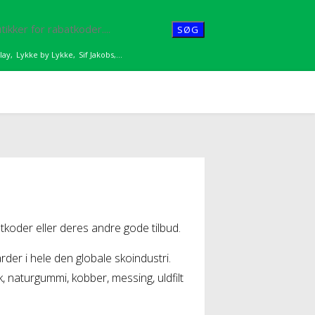
SØG
lay
,
Lykke by Lykke
,
Sif Jakobs
,...
koder eller deres andre gode tilbud.
er i hele den globale skoindustri.
 naturgummi, kobber, messing, uldfilt