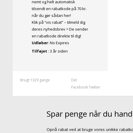
nemt og helt automatisk
tilsendt en rabatkode på 70 kr.
når du gør sådan her!
Klik på “vis rabat” – tilmeld dig
deres nyhedsbrev = De sender
en rabatkode direkte til dig!
Udløber
: No Expires
Tilføjet
: 3 år siden
Brugt 1329 gange
Del
Facebook
Twitter
Spar penge når du handl
Opnå rabat ved at bruge vores unikke rabat