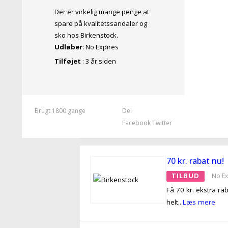
Der er virkelig mange penge at
spare på kvalitetssandaler og
sko hos Birkenstock.
Udløber
: No Expires
Tilføjet
: 3 år siden
Brugt 1800 gange
Del
Facebook
Twitter
70 kr. rabat nu!
TILBUD
No Ex
Få 70 kr. ekstra ra
helt
...
Læs mere