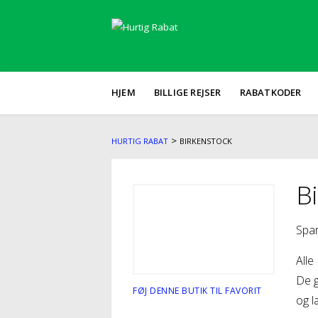
HJEM
BILLIGE REJSER
RABATKODER
>
HURTIG RABAT
BIRKENSTOCK
B
Spar
Alle
De g
FØJ DENNE BUTIK TIL FAVORIT
og l