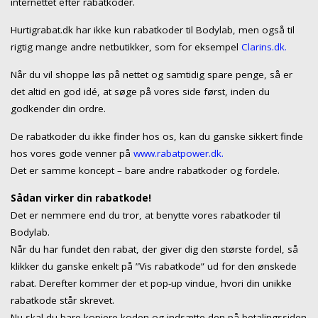
internettet efter rabatkoder.
Hurtigrabat.dk har ikke kun rabatkoder til Bodylab, men også til
rigtig mange andre netbutikker, som for eksempel
Clarins.dk.
Når du vil shoppe løs på nettet og samtidig spare penge, så er
det altid en god idé, at søge på vores side først, inden du
godkender din ordre.
De rabatkoder du ikke finder hos os, kan du ganske sikkert finde
hos vores gode venner på
www.rabatpower.dk.
Det er samme koncept – bare andre rabatkoder og fordele.
Sådan virker din rabatkode!
Det er nemmere end du tror, at benytte vores rabatkoder til
Bodylab.
Når du har fundet den rabat, der giver dig den største fordel, så
klikker du ganske enkelt på ”Vis rabatkode” ud for den ønskede
rabat. Derefter kommer der et pop-up vindue, hvori din unikke
rabatkode står skrevet.
Nu skal du bare kopiere koden og indsætte den på betalingssiden