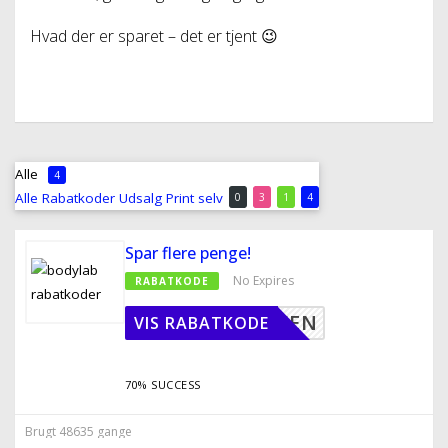
Hvad der er sparet – det er tjent 😉
Alle
4
Alle
Rabatkoder
Udsalg
Print selv
0
3
1
4
Spar flere penge!
No Expires
RABATKODE
BUTIKKEN
VIS RABATKODE
70% SUCCESS
Brugt 48635 gange