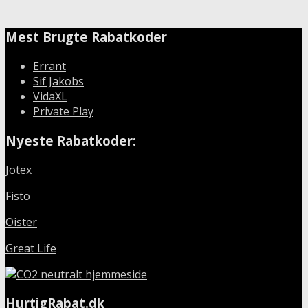
Mest Brugte Rabatkoder
Errant
Sif Jakobs
VidaXL
Private Play
Nyeste Rabatkoder:
Jotex
Fisto
Oister
Great Life
HurtigRabat.dk