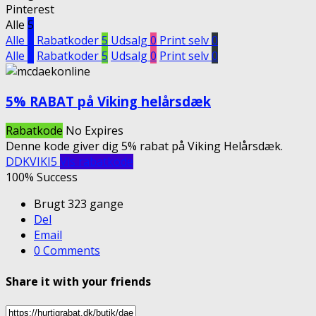
Pinterest
Alle
5
Alle
5
Rabatkoder
5
Udsalg
0
Print selv
0
Alle
5
Rabatkoder
5
Udsalg
0
Print selv
0
5% RABAT på Viking helårsdæk
Rabatkode
No Expires
Denne kode giver dig 5% rabat på Viking Helårsdæk.
DDKVIKI5
Vis rabatkode
100% Success
Brugt 323 gange
Del
Email
0 Comments
Share it with your friends