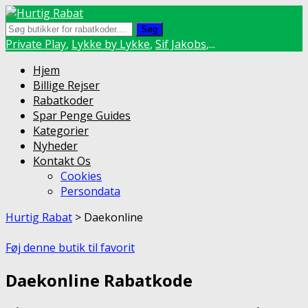
Søg
Private Play
,
Lykke by Lykke
,
Sif Jakobs
,...
Skip
Hjem
to
Billige Rejser
content
Rabatkoder
Spar Penge Guides
Kategorier
Nyheder
Kontakt Os
Cookies
Persondata
Hurtig Rabat
>
Daekonline
Føj denne butik til favorit
Daekonline Rabatkode