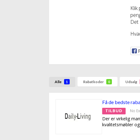
Klik
peng
Det e
Hvad
Alle
Rabatkoder
Udsalg
1
0
Få de bedste raba
TILBUD
No Ex
Der er virkelig ma
kvalitetsmøbler og