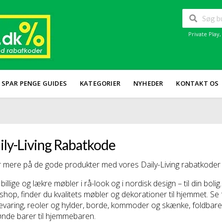
Private Play
SPAR PENGE GUIDES
KATEGORIER
NYHEDER
KONTAKT OS
ily-Living Rabatkode
 mere på de gode produkter med vores Daily-Living rabatkoder e
billige og lækre møbler i rå-look og i nordisk design – til din bol
hop, finder du kvalitets møbler og dekorationer til hjemmet. Se f
varing, reoler og hylder, borde, kommoder og skænke, foldbare
ønde barer til hjemmebaren.