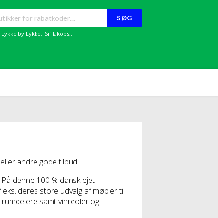
SØG
,
Lykke by Lykke
,
Sif Jakobs
,...
ller andre gode tilbud.
ig. På denne 100 % dansk ejet
.eks. deres store udvalg af møbler til
 rumdelere samt vinreoler og