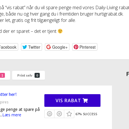
 på “vis rabat” når du vil spare penge med vores Daily-Living ra
e, både nu og hver gang du i fremtiden bruger hurtigrabat.dk.
r let, gratis og frit tilgængeligt for alle.
 der er sparet – det er tjent
Facebook
Twitter
Google+
Pinterest
F
Print selv
1
0
tter her!
VIS RABAT
pires
nge penge at spare på
67% SUCCESS
...
Læs mere