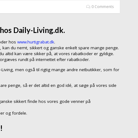
0 Comments
hos Daily-Living.dk.
koder hos
www.hurtigrabat.dk
.
ng, kan du nemt, sikkert og ganske enkelt spare mange penge.
 altid kan være sikker på, at vores rabatkoder er gyldige.
forgæves rundt på internettet efter rabatkoder.
ly-Living, men også til rigtig mange andre netbutikker, som for
are penge, så er det altid en god idé, at søge på vores side
ganske sikkert finde hos vores gode venner på
er og fordele.
!