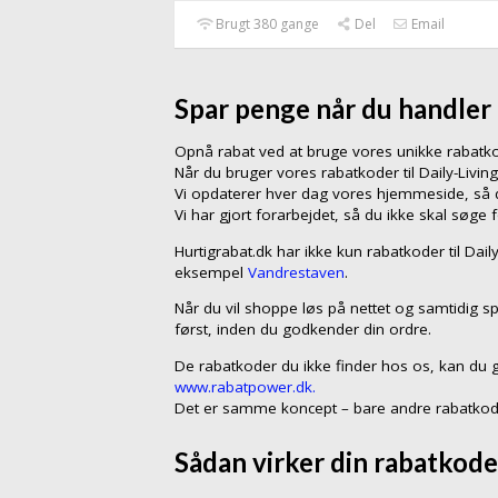
Brugt 380 gange
Del
Email
Spar penge når du handler 
Opnå rabat ved at bruge vores unikke rabat
Når du bruger vores rabatkoder til Daily-Livi
Vi opdaterer hver dag vores hjemmeside, så du
Vi har gjort forarbejdet, så du ikke skal søge 
Hurtigrabat.dk har ikke kun rabatkoder til Dai
eksempel
Vandrestaven
.
Når du vil shoppe løs på nettet og samtidig sp
først, inden du godkender din ordre.
De rabatkoder du ikke finder hos os, kan du 
www.rabatpower.dk.
Det er samme koncept – bare andre rabatkod
Sådan virker din rabatkode