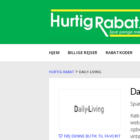
HJEM
BILLIGE REJSER
RABATKODER
>
HURTIG RABAT
DAILY-LIVING
Da
Spar
Køb 
webs
opbe
vint
FØJ DENNE BUTIK TIL FAVORIT