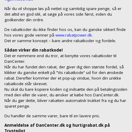
Når du vil shoppe løs på nettet og samtidig spare penge, så er
det altid en god idé, at søge på vores side først, inden du
godkender din ordre.
De rabatkoder du ikke finder hos os, kan du ganske sikkert finde
hos vores gode venner på
www.rabatpower.dk.
Det er samme koncept – bare andre rabatkoder og fordele.
Sådan virker din rabatkode!
Det er nemmere end du tror, at benytte vores rabatkoder til
DanCenter.
Når du har fundet den rabat, der giver dig den største fordel, så
klikker du ganske enkelt på ”Vis rabatkode” ud for den ønskede
rabat. Derefter kommer der et pop-up vindue, hvori din unikke
rabatkode står skrevet.
Nu skal du bare kopiere koden og indsætte den på betalingssiden
med den eller de varer, du ønsker at købe hos DanCenter.dk.
Når du gør dette, bliver rabatten automatisk trukket fra og du har
sparet penge.
Du handler de samme varer, bare til en lavere pris.
Anmeldelse af DanCenter.dk og hurtigrabat.dk på
Trustpilot