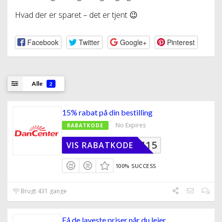
Hvad der er sparet – det er tjent 😉
Facebook
Twitter
Google+
Pinterest
Alle
2
15% rabat på din bestilling
No Expires
RABATKODE
DSUM15
VIS RABATKODE
100% SUCCESS
Brugt 431 gange
Få de laveste priser når du lejer