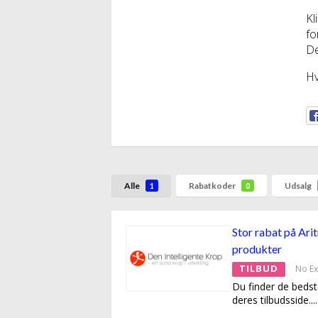
Kl
fo
De
Hv
Alle
Rabatkoder
Udsalg
1
0
Stor rabat på Ari
produkter
TILBUD
No Ex
Du finder de bedst
deres tilbudsside.
...