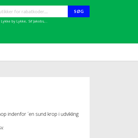
SØG
,
Lykke by Lykke
,
Sif Jakobs
,...
 indenfor ´en sund krop i udvikling
sv.