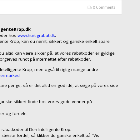
0 Comments
ligenteKrop.dk
koder hos
www.hurtigrabat.dk
.
igente Krop, kan du nemt, sikkert og ganske enkelt spare
 altid kan være sikker på, at vores rabatkoder er gyldige.
forgæves rundt på internettet efter rabatkoder.
 Intelligente Krop, men også til rigtig mange andre
permarked.
are penge, så er det altid en god idé, at søge på vores side
ganske sikkert finde hos vores gode venner på
er og fordele.
rabatkoder til Den Intelligente Krop.
 største fordel, så klikker du ganske enkelt på ”Vis