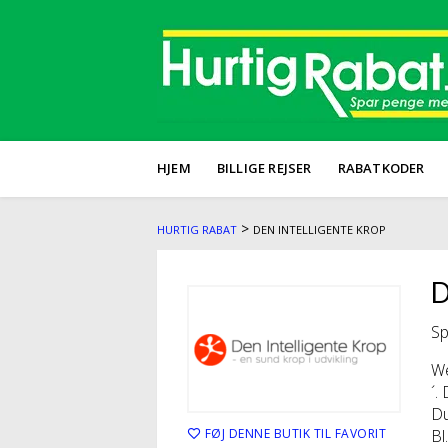
HJEM
BILLIGE REJSER
RABATKODER
>
HURTIG RABAT
DEN INTELLIGENTE KROP
D
Sp
We
´.
Du
FØJ DENNE BUTIK TIL FAVORIT
Bl