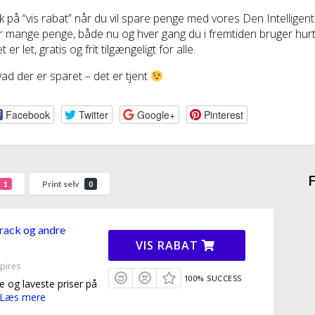
ik på “vis rabat” når du vil spare penge med vores Den Intellige
r mange penge, både nu og hver gang du i fremtiden bruger hurt
t er let, gratis og frit tilgængeligt for alle.
ad der er sparet – det er tjent
Facebook
Twitter
Google+
Pinterest
F
Print selv
1
0
track og andre
VIS RABAT
pires
100% SUCCESS
e og laveste priser på
Læs mere