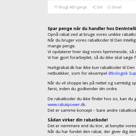
Brugt 489 gange
Del
Email
Spar penge når du handler hos DenIntel
Opnå rabat ved at bruge vores unikke rabat
Når du bruger vores rabatkoder til Den Intell
mange penge.
Vi opdaterer hver dag vores hjemmeside, så du
Vi har gjort forarbejdet, så du ikke skal søge 
Hurtigrabat.dk har ikke kun rabatkoder til Den
netbutikker, som for eksempel
Økologisk Su
Når du vil shoppe løs på nettet og samtidig sp
først, inden du godkender din ordre.
De rabatkoder du ikke finder hos os, kan du 
www.rabatpower.dk.
Det er samme koncept – bare andre rabatkod
Sådan virker din rabatkode!
Det er nemmere end du tror, at benytte vores 
Når du har fundet den rabat, der giver dig den