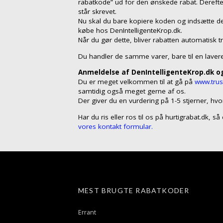
rabatkode” ud for den ønskede rabat. Dereft
står skrevet.
Nu skal du bare kopiere koden og indsætte de
købe hos DenIntelligenteKrop.dk.
Når du gør dette, bliver rabatten automatisk t
Du handler de samme varer, bare til en lavere
Anmeldelse af DenIntelligenteKrop.dk og
Du er meget velkommen til at gå på
www.trust
samtidig også meget gerne af os.
Der giver du en vurdering på 1-5 stjerner, hvo
Har du ris eller ros til os på hurtigrabat.dk, 
vores kontakt formular.
MEST BRUGTE RABATKODER
Errant