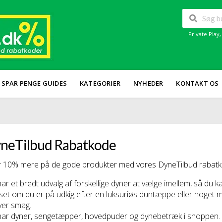
Private Play
SPAR PENGE GUIDES
KATEGORIER
NYHEDER
KONTAKT OS
neTilbud Rabatkode
 10% mere på de gode produkter med vores DyneTilbud rabatkod
ar et bredt udvalg af forskellige dyner at vælge imellem, så du ka
et om du er på udkig efter en luksuriøs duntæppe eller noget me
ver smag.
ar dyner, sengetæpper, hovedpuder og dynebetræk i shoppen.