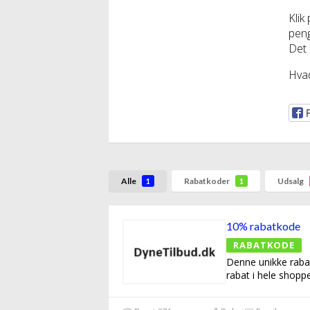
Klik
peng
Det e
Hvad
Alle
Rabatkoder
Udsalg
1
1
10% rabatkode
RABATKODE
Denne unikke raba
rabat i hele shopp