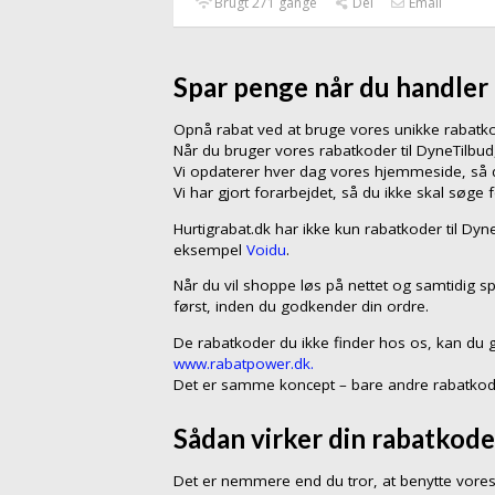
Brugt 271 gange
Del
Email
Spar penge når du handler
Opnå rabat ved at bruge vores unikke rabat
Når du bruger vores rabatkoder til DyneTilbu
Vi opdaterer hver dag vores hjemmeside, så du
Vi har gjort forarbejdet, så du ikke skal søge 
Hurtigrabat.dk har ikke kun rabatkoder til Dy
eksempel
Voidu
.
Når du vil shoppe løs på nettet og samtidig sp
først, inden du godkender din ordre.
De rabatkoder du ikke finder hos os, kan du 
www.rabatpower.dk.
Det er samme koncept – bare andre rabatkod
Sådan virker din rabatkode
Det er nemmere end du tror, at benytte vores 