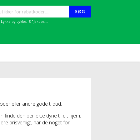
SØG
,
Lykke by Lykke
,
Sif Jakobs
,...
er eller andre gode tilbud.
n finde den perfekte dyne til dit hjem.
re prisvenligt, har de noget for