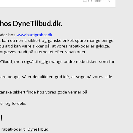
0 Comments
 hos DyneTilbud.dk.
koder hos
www.hurtigrabat.dk
.
d, kan du nemt, sikkert og ganske enkelt spare mange penge.
 altid kan være sikker på, at vores rabatkoder er gyldige.
forgæves rundt på internettet efter rabatkoder.
neTilbud, men også til rigtig mange andre netbutikker, som for
are penge, så er det altid en god idé, at søge på vores side
ganske sikkert finde hos vores gode venner på
er og fordele.
!
rabatkoder til DyneTilbud.