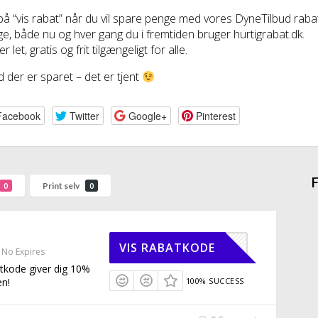
 på “vis rabat” når du vil spare penge med vores DyneTilbud rab
e, både nu og hver gang du i fremtiden bruger hurtigrabat.dk.
r let, gratis og frit tilgængeligt for alle.
 der er sparet – det er tjent
Facebook
Twitter
Google+
Pinterest
F
Print selv
0
0
TIGRABAT
VIS RABATKODE
No Expires
tkode giver dig 10%
en!
100% SUCCESS