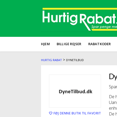
HJEM
BILLIGE REJSER
RABATKODER
>
HURTIG RABAT
DYNETILBUD
Dy
Spar
De h
Uans
enh
FØJ DENNE BUTIK TIL FAVORIT
De h