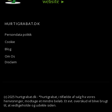
HURTIGRABAT.DK
Persondata politik
Cookie
Blog
Om Os
Disclaim
(c) 2025 hurtigrabat.dk - *hurtigrabat, i tilfælde af salg fra vores
henvisninger, modtage et mindre beløb. Et evt. overskud vil blive brugt
til, at vedligeholde og udvikle siden.