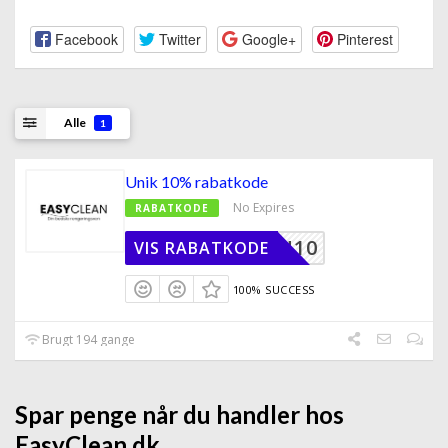
Facebook
Twitter
Google+
Pinterest
Alle
1
Unik 10% rabatkode
No Expires
RABATKODE
GCLEAN10
VIS RABATKODE
100% SUCCESS
Brugt 194 gange
Spar penge når du handler hos
EasyClean.dk.