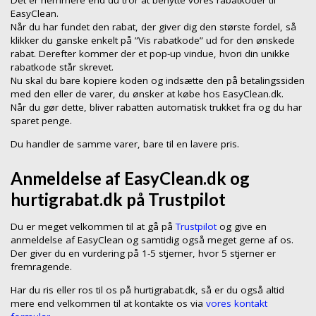
Det er nemmere end du tror at benytte vores rabatkoder til
EasyClean.
Når du har fundet den rabat, der giver dig den største fordel, så
klikker du ganske enkelt på ”Vis rabatkode” ud for den ønskede
rabat. Derefter kommer der et pop-up vindue, hvori din unikke
rabatkode står skrevet.
Nu skal du bare kopiere koden og indsætte den på betalingssiden
med den eller de varer, du ønsker at købe hos EasyClean.dk.
Når du gør dette, bliver rabatten automatisk trukket fra og du har
sparet penge.
Du handler de samme varer, bare til en lavere pris.
Anmeldelse af EasyClean.dk og
hurtigrabat.dk på Trustpilot
Du er meget velkommen til at gå på
Trustpilot
og give en
anmeldelse af EasyClean og samtidig også meget gerne af os.
Der giver du en vurdering på 1-5 stjerner, hvor 5 stjerner er
fremragende.
Har du ris eller ros til os på hurtigrabat.dk, så er du også altid
mere end velkommen til at kontakte os via
vores kontakt