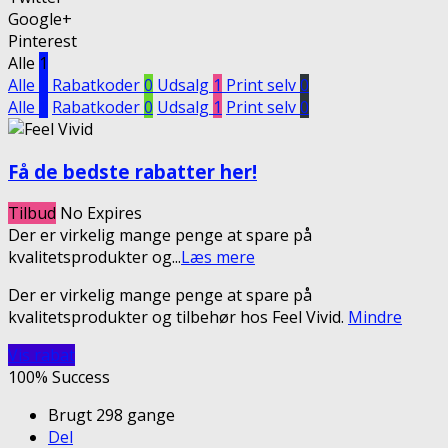
Google+
Pinterest
Alle
1
Alle
1
Rabatkoder
0
Udsalg
1
Print selv
0
Alle
1
Rabatkoder
0
Udsalg
1
Print selv
0
Få de bedste rabatter her!
Tilbud
No Expires
Der er virkelig mange penge at spare på
kvalitetsprodukter og
...
Læs mere
Der er virkelig mange penge at spare på
kvalitetsprodukter og tilbehør hos Feel Vivid.
Mindre
Vis rabat
100% Success
Brugt 298 gange
Del