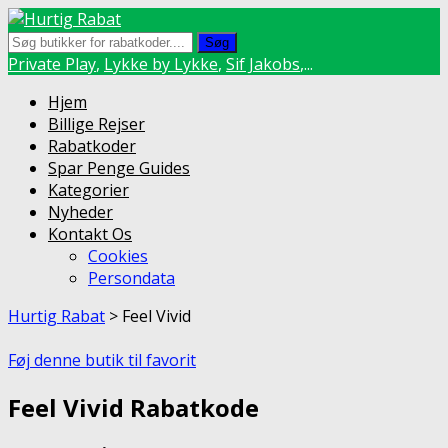
Søg
Private Play
,
Lykke by Lykke
,
Sif Jakobs
,...
Skip
Hjem
to
Billige Rejser
content
Rabatkoder
Spar Penge Guides
Kategorier
Nyheder
Kontakt Os
Cookies
Persondata
Hurtig Rabat
>
Feel Vivid
Føj denne butik til favorit
Feel Vivid Rabatkode