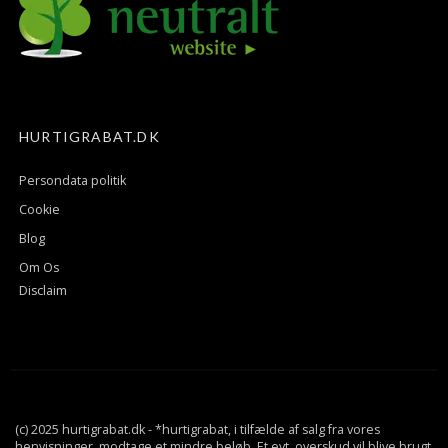
HURTIGRABAT.DK
Persondata politik
Cookie
Blog
Om Os
Disclaim
(c) 2025 hurtigrabat.dk - *hurtigrabat, i tilfælde af salg fra vores
henvisninger, modtage et mindre beløb. Et evt. overskud vil blive brugt