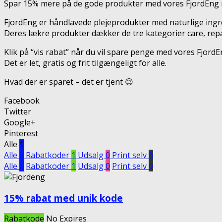
Spar 15% mere på de gode produkter med vores FjordEng r
FjordEng er håndlavede plejeprodukter med naturlige ingr
Deres lækre produkter dækker de tre kategorier care, rep
Klik på “vis rabat” når du vil spare penge med vores Fjor
Det er let, gratis og frit tilgængeligt for alle.
Hvad der er sparet – det er tjent 😉
Facebook
Twitter
Google+
Pinterest
Alle
1
Alle
1
Rabatkoder
1
Udsalg
0
Print selv
0
Alle
1
Rabatkoder
1
Udsalg
0
Print selv
0
15% rabat med unik kode
Rabatkode
No Expires