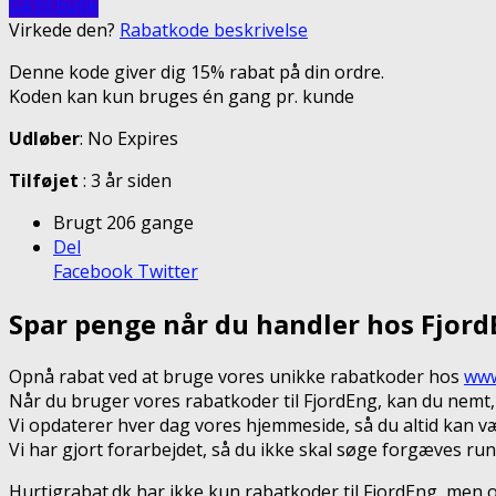
Gå til butik
Virkede den?
Rabatkode beskrivelse
Denne kode giver dig 15% rabat på din ordre.
Koden kan kun bruges én gang pr. kunde
Udløber
: No Expires
Tilføjet
: 3 år siden
Brugt 206 gange
Del
Facebook
Twitter
Spar penge når du handler hos Fjord
Opnå rabat ved at bruge vores unikke rabatkoder hos
www
Når du bruger vores rabatkoder til FjordEng, kan du nemt
Vi opdaterer hver dag vores hjemmeside, så du altid kan væ
Vi har gjort forarbejdet, så du ikke skal søge forgæves run
Hurtigrabat.dk har ikke kun rabatkoder til FjordEng, men 