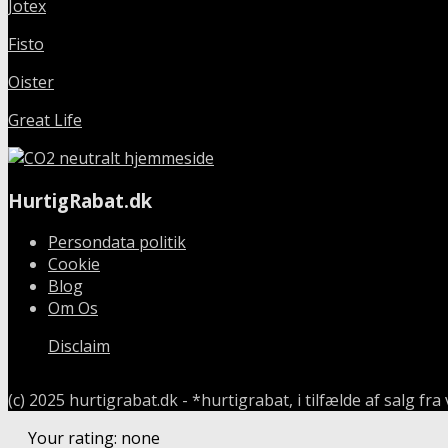
Jotex
Fisto
Oister
Great Life
HurtigRabat.dk
Persondata politik
Cookie
Blog
Om Os
Disclaim
(c) 2025 hurtigrabat.dk - *hurtigrabat, i tilfælde af salg fr
Your rating:
none