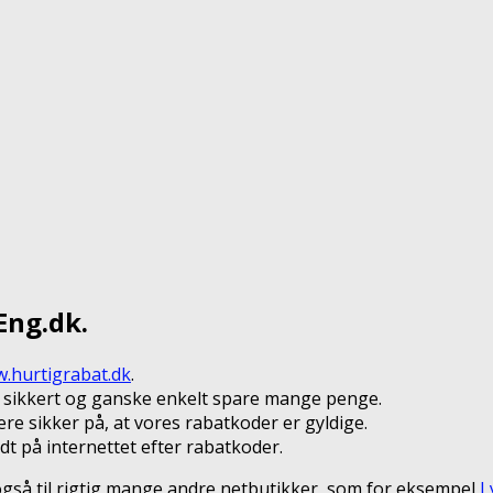
Eng.dk.
.hurtigrabat.dk
.
, sikkert og ganske enkelt spare mange penge.
re sikker på, at vores rabatkoder er gyldige.
dt på internettet efter rabatkoder.
også til rigtig mange andre netbutikker, som for eksempel
L