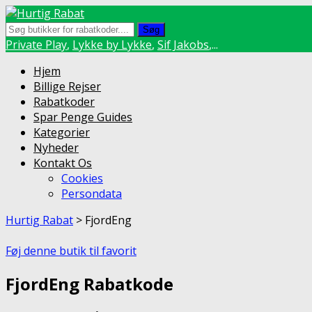
Søg
Private Play
,
Lykke by Lykke
,
Sif Jakobs
,...
Skip
Hjem
to
Billige Rejser
content
Rabatkoder
Spar Penge Guides
Kategorier
Nyheder
Kontakt Os
Cookies
Persondata
Hurtig Rabat
>
FjordEng
Føj denne butik til favorit
FjordEng Rabatkode