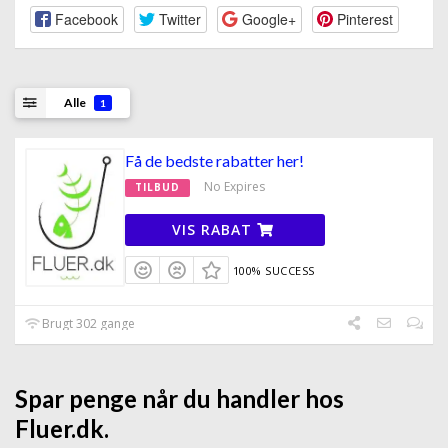
Facebook
Twitter
Google+
Pinterest
Alle
1
Få de bedste rabatter her!
No Expires
TILBUD
VIS RABAT
100% SUCCESS
Brugt 302 gange
Spar penge når du handler hos
Fluer.dk.