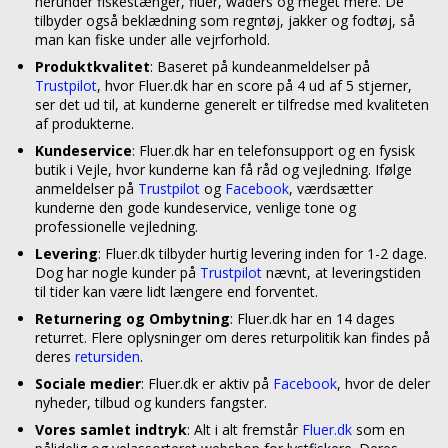
herunder fiskestænger, fluer, waders og meget mere. De
tilbyder også beklædning som regntøj, jakker og fodtøj, så
man kan fiske under alle vejrforhold.
Produktkvalitet
: Baseret på kundeanmeldelser på
Trustpilot
, hvor Fluer.dk har en score på 4 ud af 5 stjerner,
ser det ud til, at kunderne generelt er tilfredse med kvaliteten
af produkterne.
Kundeservice
: Fluer.dk har en telefonsupport og en fysisk
butik i Vejle, hvor kunderne kan få råd og vejledning. Ifølge
anmeldelser på
Trustpilot
og
Facebook
, værdsætter
kunderne den gode kundeservice, venlige tone og
professionelle vejledning.
Levering
: Fluer.dk tilbyder hurtig levering inden for 1-2 dage.
Dog har nogle kunder på
Trustpilot
nævnt, at leveringstiden
til tider kan være lidt længere end forventet.
Returnering og Ombytning
: Fluer.dk har en 14 dages
returret. Flere oplysninger om deres returpolitik kan findes på
deres
retursiden
.
Sociale medier
: Fluer.dk er aktiv på
Facebook
, hvor de deler
nyheder, tilbud og kunders fangster.
Vores samlet indtryk
: Alt i alt fremstår
Fluer.dk
som en