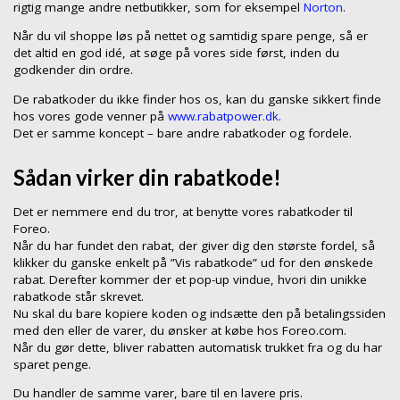
rigtig mange andre netbutikker, som for eksempel
Norton
.
Når du vil shoppe løs på nettet og samtidig spare penge, så er
det altid en god idé, at søge på vores side først, inden du
godkender din ordre.
De rabatkoder du ikke finder hos os, kan du ganske sikkert finde
hos vores gode venner på
www.rabatpower.dk.
Det er samme koncept – bare andre rabatkoder og fordele.
Sådan virker din rabatkode!
Det er nemmere end du tror, at benytte vores rabatkoder til
Foreo.
Når du har fundet den rabat, der giver dig den største fordel, så
klikker du ganske enkelt på ”Vis rabatkode” ud for den ønskede
rabat. Derefter kommer der et pop-up vindue, hvori din unikke
rabatkode står skrevet.
Nu skal du bare kopiere koden og indsætte den på betalingssiden
med den eller de varer, du ønsker at købe hos Foreo.com.
Når du gør dette, bliver rabatten automatisk trukket fra og du har
sparet penge.
Du handler de samme varer, bare til en lavere pris.