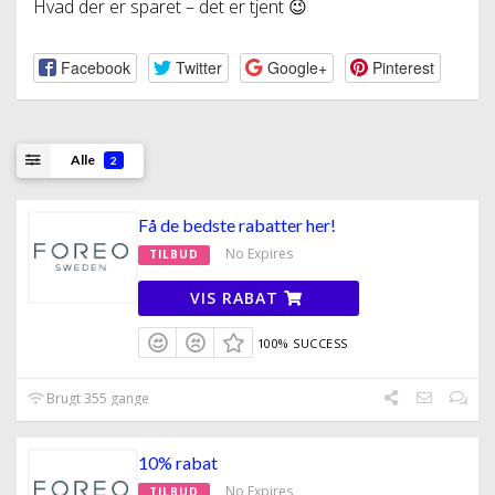
Hvad der er sparet – det er tjent 😉
Facebook
Twitter
Google+
Pinterest
Alle
2
Få de bedste rabatter her!
No Expires
TILBUD
VIS RABAT
100% SUCCESS
Brugt 355 gange
10% rabat
No Expires
TILBUD