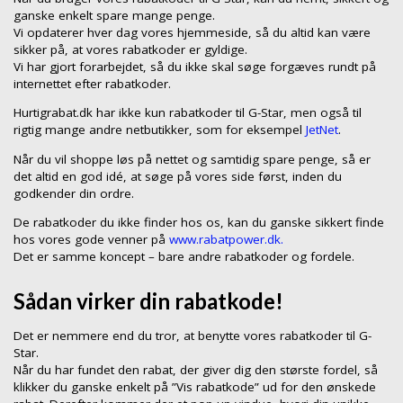
ganske enkelt spare mange penge.
Vi opdaterer hver dag vores hjemmeside, så du altid kan være
sikker på, at vores rabatkoder er gyldige.
Vi har gjort forarbejdet, så du ikke skal søge forgæves rundt på
internettet efter rabatkoder.
Hurtigrabat.dk har ikke kun rabatkoder til G-Star, men også til
rigtig mange andre netbutikker, som for eksempel
JetNet
.
Når du vil shoppe løs på nettet og samtidig spare penge, så er
det altid en god idé, at søge på vores side først, inden du
godkender din ordre.
De rabatkoder du ikke finder hos os, kan du ganske sikkert finde
hos vores gode venner på
www.rabatpower.dk.
Det er samme koncept – bare andre rabatkoder og fordele.
Sådan virker din rabatkode!
Det er nemmere end du tror, at benytte vores rabatkoder til G-
Star.
Når du har fundet den rabat, der giver dig den største fordel, så
klikker du ganske enkelt på ”Vis rabatkode” ud for den ønskede