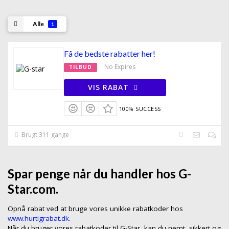
Alle
1
Få de bedste rabatter her!
No Expires
TILBUD
VIS RABAT
100% SUCCESS
Brugt 311 gange
Spar penge når du handler hos G-
Star.com.
Opnå rabat ved at bruge vores unikke rabatkoder hos
www.hurtigrabat.dk
.
Når du bruger vores rabatkoder til G-Star, kan du nemt, sikkert og