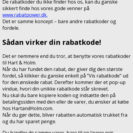
De rabatkoder du ikke finder hos os, kan du ganske
sikkert finde hos vores gode venner på
www.rabatpower.dk.
Det er samme koncept – bare andre rabatkoder og
fordele.
Sådan virker din rabatkode!
Det er nemmere end du tror, at benytte vores rabatkoder
til Hart & Holm.
Når du har fundet den rabat, der giver dig den største
fordel, så klikker du ganske enkelt på ”Vis rabatkode” ud
for den ønskede rabat. Derefter kommer der et pop-up
vindue, hvori din unikke rabatkode står skrevet.
Nu skal du bare kopiere koden og indsætte den på
betalingssiden med den eller de varer, du ønsker at købe
hos HartandHolm.com.
Når du gør dette, bliver rabatten automatisk trukket fra
og du har sparet penge.
Du handler de samme varer, bare til en lavere pris.