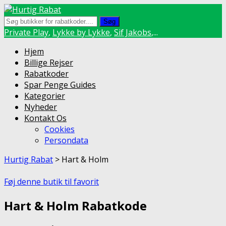
Søg
Private Play
,
Lykke by Lykke
,
Sif Jakobs
,...
Skip
Hjem
to
Billige Rejser
content
Rabatkoder
Spar Penge Guides
Kategorier
Nyheder
Kontakt Os
Cookies
Persondata
Hurtig Rabat
>
Hart & Holm
Føj denne butik til favorit
Hart & Holm Rabatkode