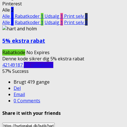
Pinterest
Alle
2
Alle
2
Rabatkoder
1
Udsalg
1
Print selv
0
Alle
2
Rabatkoder
1
Udsalg
1
Print selv
0
5% ekstra rabat
Rabatkode
No Expires
Denne kode sikrer dig 5% ekstra rabat
42149187
Vis rabatkode
57% Success
Brugt 419 gange
Del
Email
0 Comments
Share it with your friends