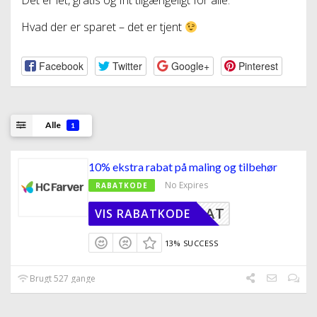
Det er let, gratis og frit tilgængeligt for alle.
Hvad der er sparet – det er tjent
Facebook
Twitter
Google+
Pinterest
Alle
1
10% ekstra rabat på maling og tilbehør
No Expires
RABATKODE
TIGRABAT
VIS RABATKODE
13% SUCCESS
Brugt 527 gange