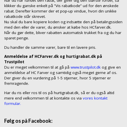
Når du har fundet den rabat, der giver dig den største fordel, så
klikker du ganske enkelt på ”Vis rabatkode” ud for den ønskede
rabat. Derefter kommer der et pop-up vindue, hvori din unikke
rabatkode står skrevet.
Nu skal du bare kopiere koden og indsætte den på betalingssiden
med den eller de varer, du ønsker at købe hos HCfarver.dk.
Når du gør dette, bliver rabatten automatisk trukket fra og du har
sparet penge.
Du handler de samme varer, bare til en lavere pris.
Anmeldelse af HCFarver.dk og hurtigrabat.dk på
Trustpilot
Du er meget velkommen til at gå på
www.trustpilot.dk
og give en
anmeldelse af HC Farver og samtidig også meget gerne af os.
Der giver du en vurdering på 1-5 stjerner, hvor 5 stjerner er
fremragende.
Har du ris eller ros til os på hurtigrabat.dk, så er du også altid
mere end velkommen til at kontakte os via
vores kontakt
formular.
Følg os på Facebook: