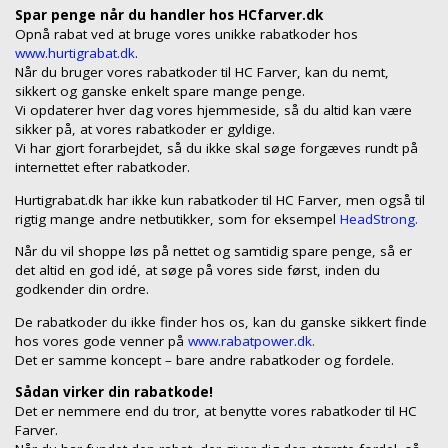
Spar penge når du handler hos HCfarver.dk
Opnå rabat ved at bruge vores unikke rabatkoder hos
www.hurtigrabat.dk
.
Når du bruger vores rabatkoder til HC Farver, kan du nemt,
sikkert og ganske enkelt spare mange penge.
Vi opdaterer hver dag vores hjemmeside, så du altid kan være
sikker på, at vores rabatkoder er gyldige.
Vi har gjort forarbejdet, så du ikke skal søge forgæves rundt på
internettet efter rabatkoder.
Hurtigrabat.dk har ikke kun rabatkoder til HC Farver, men også til
rigtig mange andre netbutikker, som for eksempel
HeadStrong.
Når du vil shoppe løs på nettet og samtidig spare penge, så er
det altid en god idé, at søge på vores side først, inden du
godkender din ordre.
De rabatkoder du ikke finder hos os, kan du ganske sikkert finde
hos vores gode venner på
www.rabatpower.dk.
Det er samme koncept – bare andre rabatkoder og fordele.
Sådan virker din rabatkode!
Det er nemmere end du tror, at benytte vores rabatkoder til HC
Farver.