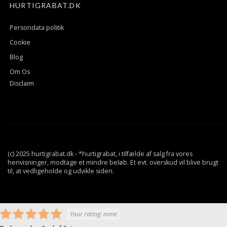
HURTIGRABAT.DK
Persondata politik
Cookie
Blog
Om Os
Disclaim
(c) 2025 hurtigrabat.dk - *hurtigrabat, i tilfælde af salg fra vores
henvisninger, modtage et mindre beløb. Et evt. overskud vil blive brugt
til, at vedligeholde og udvikle siden.
Your rating:
none