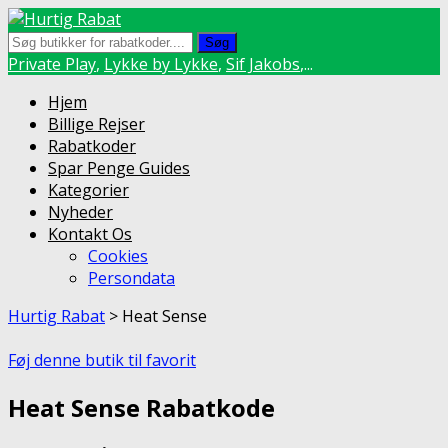
Søg
Private Play
,
Lykke by Lykke
,
Sif Jakobs
,...
Skip
Hjem
to
Billige Rejser
content
Rabatkoder
Spar Penge Guides
Kategorier
Nyheder
Kontakt Os
Cookies
Persondata
Hurtig Rabat
>
Heat Sense
Føj denne butik til favorit
Heat Sense Rabatkode