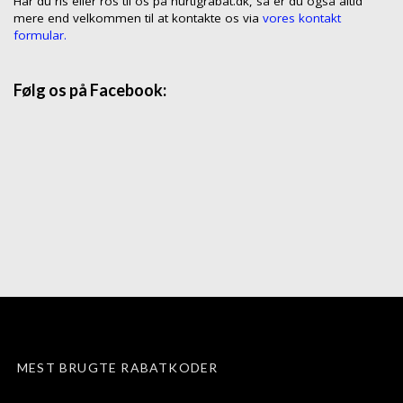
Har du ris eller ros til os på hurtigrabat.dk, så er du også altid
mere end velkommen til at kontakte os via
vores kontakt
formular.
Følg os på Facebook:
MEST BRUGTE RABATKODER