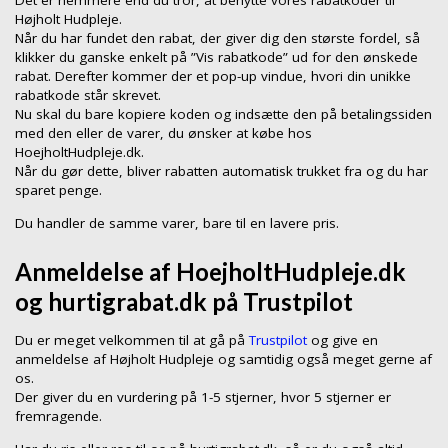
Det er nemmere end du tror, at benytte vores rabatkoder til
Højholt Hudpleje.
Når du har fundet den rabat, der giver dig den største fordel, så
klikker du ganske enkelt på ”Vis rabatkode” ud for den ønskede
rabat. Derefter kommer der et pop-up vindue, hvori din unikke
rabatkode står skrevet.
Nu skal du bare kopiere koden og indsætte den på betalingssiden
med den eller de varer, du ønsker at købe hos
HoejholtHudpleje.dk.
Når du gør dette, bliver rabatten automatisk trukket fra og du har
sparet penge.
Du handler de samme varer, bare til en lavere pris.
Anmeldelse af HoejholtHudpleje.dk
og hurtigrabat.dk på Trustpilot
Du er meget velkommen til at gå på
Trustpilot
og give en
anmeldelse af Højholt Hudpleje og samtidig også meget gerne af
os.
Der giver du en vurdering på 1-5 stjerner, hvor 5 stjerner er
fremragende.