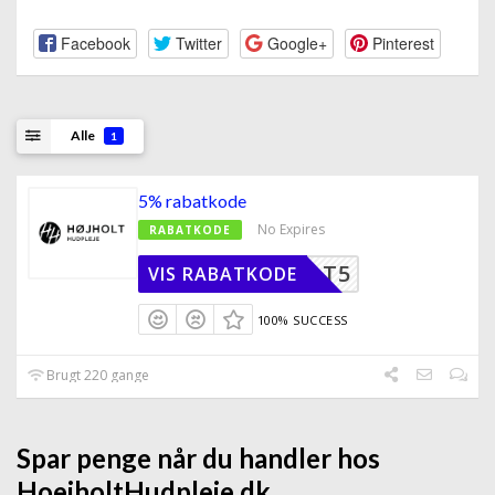
Facebook
Twitter
Google+
Pinterest
Alle
1
5% rabatkode
No Expires
RABATKODE
OEJHOLT5
VIS RABATKODE
100% SUCCESS
Brugt 220 gange
Spar penge når du handler hos
HoejholtHudpleje.dk.