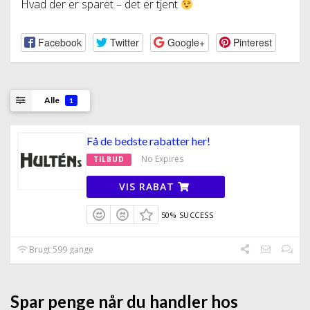
Hvad der er sparet – det er tjent
Facebook
Twitter
Google+
Pinterest
Alle
1
Få de bedste rabatter her!
No Expires
TILBUD
VIS RABAT
50% SUCCESS
Brugt 599 gange
Spar penge når du handler hos