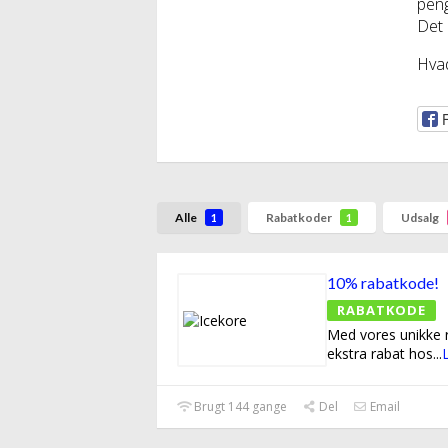
peng
Det e
Hvad
Alle
Rabatkoder
Udsalg
1
1
10% rabatkode!
RABATKODE
Med vores unikke 
ekstra rabat hos
...
Brugt 144 gange
Del
Email