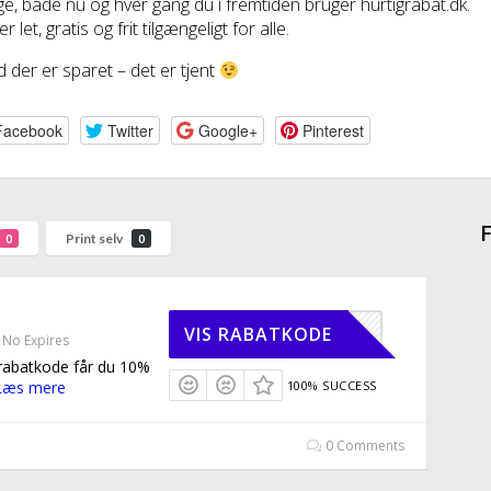
e, både nu og hver gang du i fremtiden bruger hurtigrabat.dk.
r let, gratis og frit tilgængeligt for alle.
 der er sparet – det er tjent
Facebook
Twitter
Google+
Pinterest
F
Print selv
0
0
CEKORE10
VIS RABATKODE
No Expires
rabatkode får du 10%
Læs mere
100% SUCCESS
0 Comments