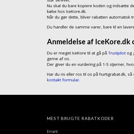
står skrevet.
Nu skal du bare kopiere koden og indsætte de
købe hos IceKore.dk.
Når du gør dette, bliver rabatten automatisk t
Du handler de samme varer, bare til en lavere
Anmeldelse af IceKore.dk o
Du er meget IceKore til at gå på
Trustpilot
og g
gerne af os.
Der giver du en vurdering på 1-5 stjerner, hvo
Har du ris eller ros til os på hurtigrabat.dk, s
kontakt formular.
MEST BRUGTE RABATKODER
Errant