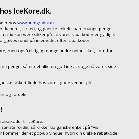
hos IceKore.dk.
koder hos
www.hurtigrabat.dk
.
kan du nemt, sikkert og ganske enkelt spare mange penge.
 altid kan være sikker på, at vores rabatkoder er gyldige.
forgæves rundt på internettet efter rabatkoder.
Kore, men også til rigtig mange andre netbutikker, som for
pare penge, så er det altid en god idé at søge på vores side
ganske sikkert finde hos vores gode venner på
er og fordele.
!
abatkoder til IceKore.
 største fordel, så klikker du ganske enkelt på ”Vis
er kommer der et pop-up vindue, hvori din unikke rabatkode