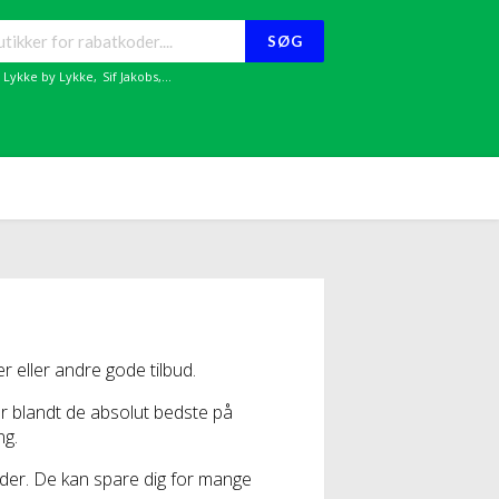
SØG
,
Lykke by Lykke
,
Sif Jakobs
,...
eller andre gode tilbud.
er blandt de absolut bedste på
ng.
oder. De kan spare dig for mange