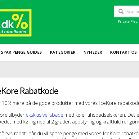
Private Play
SPAR PENGE GUIDES
KATEGORIER
NYHEDER
KONTAKT OS
eKore Rabatkode
 10% mere på de gode produkter med vores IceKore rabatkoder 
ore tilbyder
eksklusive isbade
med køler til isbadselskeren. Det 
edet med køling ned til 2 grader, appstyring og kraftfuld rengøri
 på “vis rabat” når du vil spare penge med vores IceKore rabatk