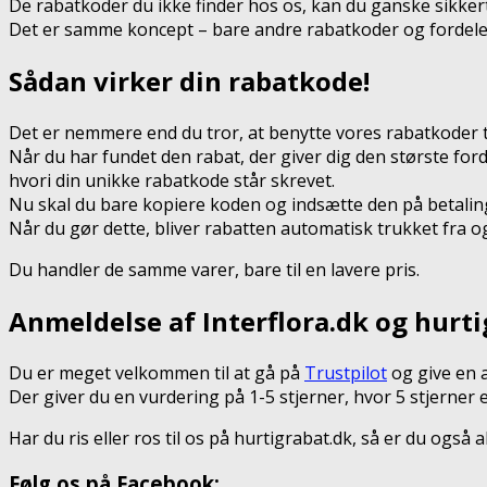
De rabatkoder du ikke finder hos os, kan du ganske sikke
Det er samme koncept – bare andre rabatkoder og fordele
Sådan virker din rabatkode!
Det er nemmere end du tror, at benytte vores rabatkoder til
Når du har fundet den rabat, der giver dig den største for
hvori din unikke rabatkode står skrevet.
Nu skal du bare kopiere koden og indsætte den på betaling
Når du gør dette, bliver rabatten automatisk trukket fra o
Du handler de samme varer, bare til en lavere pris.
Anmeldelse af Interflora.dk og hurti
Du er meget velkommen til at gå på
Trustpilot
og give en a
Der giver du en vurdering på 1-5 stjerner, hvor 5 stjerner
Har du ris eller ros til os på hurtigrabat.dk, så er du også
Følg os på Facebook: