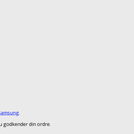
Samsung
.
du godkender din ordre.