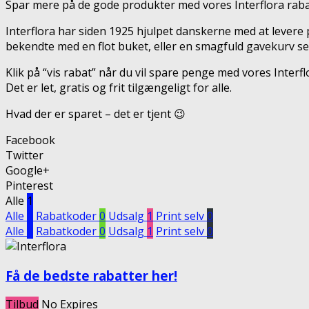
Spar mere på de gode produkter med vores Interflora rabat
Interflora har siden 1925 hjulpet danskerne med at levere 
bekendte med en flot buket, eller en smagfuld gavekurv send
Klik på “vis rabat” når du vil spare penge med vores Inte
Det er let, gratis og frit tilgængeligt for alle.
Hvad der er sparet – det er tjent 😉
Facebook
Twitter
Google+
Pinterest
Alle
1
Alle
1
Rabatkoder
0
Udsalg
1
Print selv
0
Alle
1
Rabatkoder
0
Udsalg
1
Print selv
0
Få de bedste rabatter her!
Tilbud
No Expires