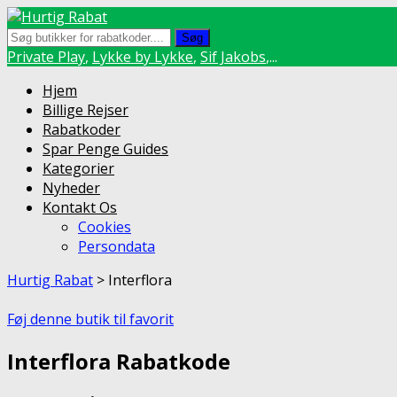
Søg
Private Play
,
Lykke by Lykke
,
Sif Jakobs
,...
Skip
Hjem
to
Billige Rejser
content
Rabatkoder
Spar Penge Guides
Kategorier
Nyheder
Kontakt Os
Cookies
Persondata
Hurtig Rabat
>
Interflora
Føj denne butik til favorit
Interflora Rabatkode