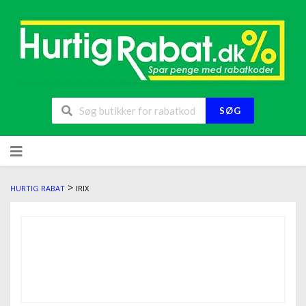
SØG
>
HURTIG RABAT
IRIX