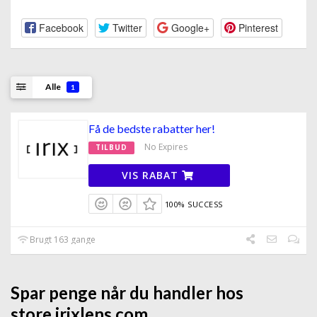
Facebook
Twitter
Google+
Pinterest
Alle
1
Få de bedste rabatter her!
No Expires
TILBUD
VIS RABAT
100% SUCCESS
Brugt 163 gange
Spar penge når du handler hos
store.irixlens.com.