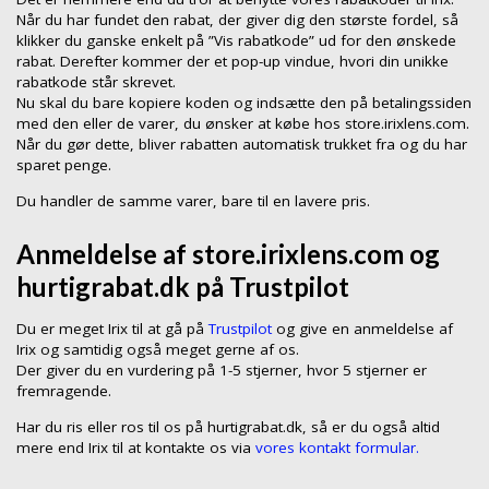
Når du har fundet den rabat, der giver dig den største fordel, så
klikker du ganske enkelt på ”Vis rabatkode” ud for den ønskede
rabat. Derefter kommer der et pop-up vindue, hvori din unikke
rabatkode står skrevet.
Nu skal du bare kopiere koden og indsætte den på betalingssiden
med den eller de varer, du ønsker at købe hos store.irixlens.com.
Når du gør dette, bliver rabatten automatisk trukket fra og du har
sparet penge.
Du handler de samme varer, bare til en lavere pris.
Anmeldelse af store.irixlens.com og
hurtigrabat.dk på Trustpilot
Du er meget Irix til at gå på
Trustpilot
og give en anmeldelse af
Irix og samtidig også meget gerne af os.
Der giver du en vurdering på 1-5 stjerner, hvor 5 stjerner er
fremragende.
Har du ris eller ros til os på hurtigrabat.dk, så er du også altid
mere end Irix til at kontakte os via
vores kontakt formular.