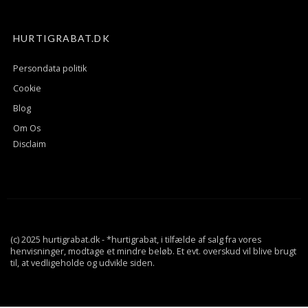
HURTIGRABAT.DK
Persondata politik
Cookie
Blog
Om Os
Disclaim
(c) 2025 hurtigrabat.dk - *hurtigrabat, i tilfælde af salg fra vores
henvisninger, modtage et mindre beløb. Et evt. overskud vil blive brugt
til, at vedligeholde og udvikle siden.