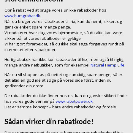
Opnå rabat ved at bruge vores unikke rabatkoder hos
www.hurtigrabat.dk
.
Når du bruger vores rabatkoder til Irix, kan du nemt, sikkert og
ganske enkelt spare mange penge.
Vi opdaterer hver dag vores hjemmeside, så du altid kan være
sikker på, at vores rabatkoder er gyldige.
Vi har gjort forarbejdet, så du ikke skal søge forgæves rundt på
internettet efter rabatkoder.
Hurtigrabat.dk har ikke kun rabatkoder til Irix, men også til rigtig
mange andre netbutikker, som for eksempel
Natural Hemp Life
.
Når du vil shoppe løs på nettet og samtidig spare penge, så er
det altid en god idé at søge på vores side først, inden du
godkender din ordre.
De rabatkoder du ikke finder hos os, kan du ganske sikkert finde
hos vores gode venner på
www.rabatpower.dk.
Det er samme koncept – bare andre rabatkoder og fordele.
Sådan virker din rabatkode!
Det er nemmere end du tror at benytte vores rabatkoder til Irix.