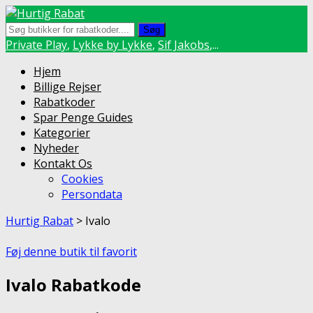
Søg
Private Play
,
Lykke by Lykke
,
Sif Jakobs
,...
Skip
Hjem
to
Billige Rejser
content
Rabatkoder
Spar Penge Guides
Kategorier
Nyheder
Kontakt Os
Cookies
Persondata
Hurtig Rabat
>
Ivalo
Føj denne butik til favorit
Ivalo Rabatkode