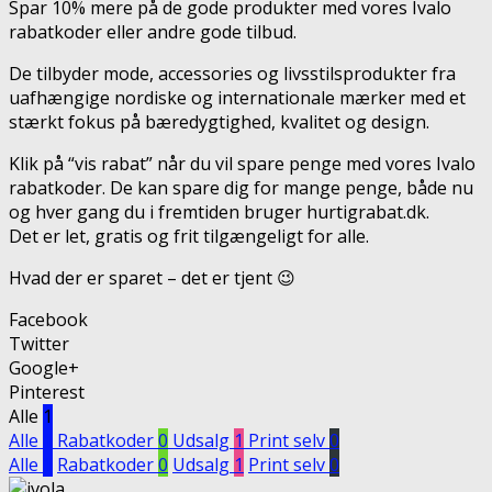
Spar 10% mere på de gode produkter med vores Ivalo
rabatkoder eller andre gode tilbud.
De tilbyder mode, accessories og livsstilsprodukter fra
uafhængige nordiske og internationale mærker med et
stærkt fokus på bæredygtighed, kvalitet og design.
Klik på “vis rabat” når du vil spare penge med vores Ivalo
rabatkoder. De kan spare dig for mange penge, både nu
og hver gang du i fremtiden bruger hurtigrabat.dk.
Det er let, gratis og frit tilgængeligt for alle.
Hvad der er sparet – det er tjent 😉
Facebook
Twitter
Google+
Pinterest
Alle
1
Alle
1
Rabatkoder
0
Udsalg
1
Print selv
0
Alle
1
Rabatkoder
0
Udsalg
1
Print selv
0