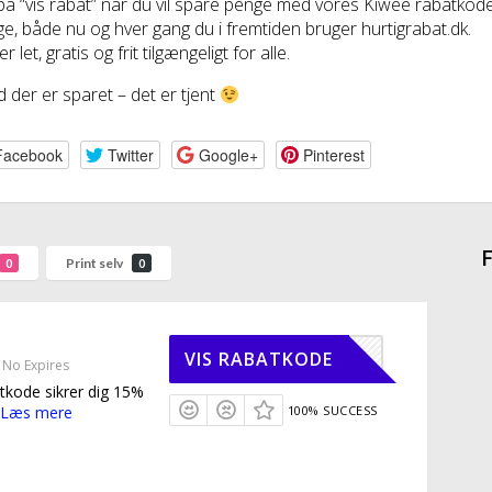
 på “vis rabat” når du vil spare penge med vores Kiwee rabatkod
e, både nu og hver gang du i fremtiden bruger hurtigrabat.dk.
r let, gratis og frit tilgængeligt for alle.
 der er sparet – det er tjent
Facebook
Twitter
Google+
Pinterest
F
Print selv
0
0
RGSHIP15
VIS RABATKODE
No Expires
tkode sikrer dig 15%
Læs mere
100% SUCCESS