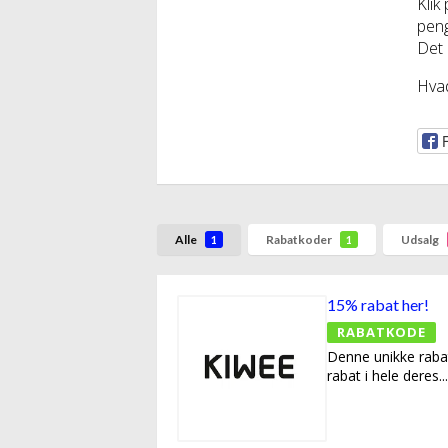
Klik
peng
Det e
Hvad
Alle
Rabatkoder
Udsalg
1
1
15% rabat her!
RABATKODE
Denne unikke raba
rabat i hele deres
...