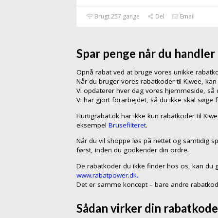
Brugt 257 gange
Del
Email
Spar penge når du handler
Opnå rabat ved at bruge vores unikke rabat
Når du bruger vores rabatkoder til Kiwee, ka
Vi opdaterer hver dag vores hjemmeside, så du
Vi har gjort forarbejdet, så du ikke skal søge 
Hurtigrabat.dk har ikke kun rabatkoder til Kiw
eksempel
Brusefilteret
.
Når du vil shoppe løs på nettet og samtidig sp
først, inden du godkender din ordre.
De rabatkoder du ikke finder hos os, kan du 
www.rabatpower.dk.
Det er samme koncept – bare andre rabatkod
Sådan virker din rabatkode