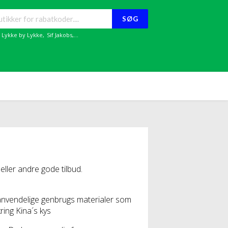
SØG
,
Lykke by Lykke
,
Sif Jakobs
,...
ler andre gode tilbud.
enanvendelige genbrugs materialer som
ring Kina´s kys