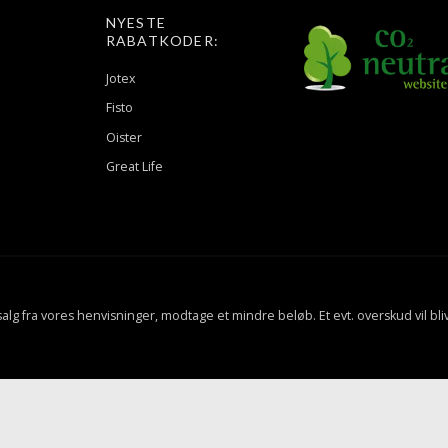
NYESTE
RABATKODER:
Jotex
Fisto
Oister
Great Life
f salg fra vores henvisninger, modtage et mindre beløb. Et evt. overskud vil bli