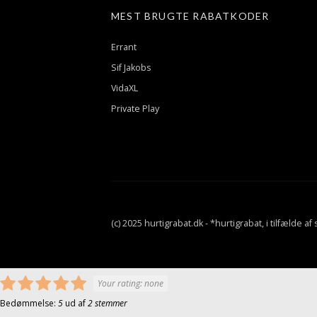
MEST BRUGTE RABATKODER
Errant
Sif Jakobs
VidaXL
Private Play
(c) 2025 hurtigrabat.dk - *hurtigrabat, i tilfælde a
Your rating:
none
Bedømmelse:
5
ud af
2
stemmer