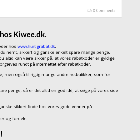
0 Comments
 hos Kiwee.dk.
koder hos
www.hurtigrabat.dk
.
n du nemt, sikkert og ganske enkelt spare mange penge.
 altid kan være sikker på, at vores rabatkoder er gyldige.
forgæves rundt på internettet efter rabatkoder.
ee, men også til rigtig mange andre netbutikker, som for
are penge, så er det altid en god idé, at søge på vores side
ganske sikkert finde hos vores gode venner på
er og fordele.
!