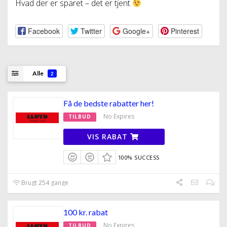
Hvad der er sparet – det er tjent
Facebook
Twitter
Google+
Pinterest
Alle
2
Få de bedste rabatter her!
No Expires
TILBUD
VIS RABAT
100% SUCCESS
Brugt 254 gange
100 kr. rabat
No Expires
TILBUD