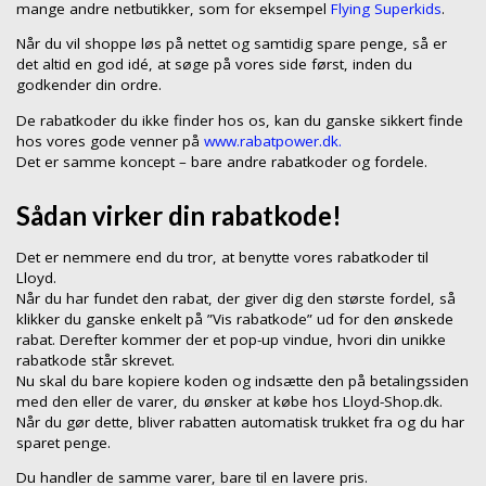
mange andre netbutikker, som for eksempel
Flying Superkids
.
Når du vil shoppe løs på nettet og samtidig spare penge, så er
det altid en god idé, at søge på vores side først, inden du
godkender din ordre.
De rabatkoder du ikke finder hos os, kan du ganske sikkert finde
hos vores gode venner på
www.rabatpower.dk.
Det er samme koncept – bare andre rabatkoder og fordele.
Sådan virker din rabatkode!
Det er nemmere end du tror, at benytte vores rabatkoder til
Lloyd.
Når du har fundet den rabat, der giver dig den største fordel, så
klikker du ganske enkelt på ”Vis rabatkode” ud for den ønskede
rabat. Derefter kommer der et pop-up vindue, hvori din unikke
rabatkode står skrevet.
Nu skal du bare kopiere koden og indsætte den på betalingssiden
med den eller de varer, du ønsker at købe hos Lloyd-Shop.dk.
Når du gør dette, bliver rabatten automatisk trukket fra og du har
sparet penge.
Du handler de samme varer, bare til en lavere pris.