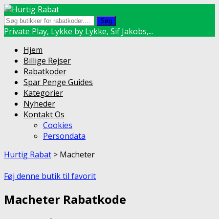
Søg
Private Play
,
Lykke by Lykke
,
Sif Jakobs
,...
Skip
Hjem
to
Billige Rejser
content
Rabatkoder
Spar Penge Guides
Kategorier
Nyheder
Kontakt Os
Cookies
Persondata
Hurtig Rabat
>
Macheter
Føj denne butik til favorit
Macheter Rabatkode