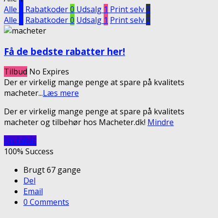
Alle
1
Rabatkoder
0
Udsalg
1
Print selv
0
Alle
1
Rabatkoder
0
Udsalg
1
Print selv
0
Få de bedste rabatter her!
Tilbud
No Expires
Der er virkelig mange penge at spare på kvalitets
macheter
...
Læs mere
Der er virkelig mange penge at spare på kvalitets
macheter og tilbehør hos Macheter.dk!
Mindre
Vis rabat
100% Success
Brugt 67 gange
Del
Email
0 Comments