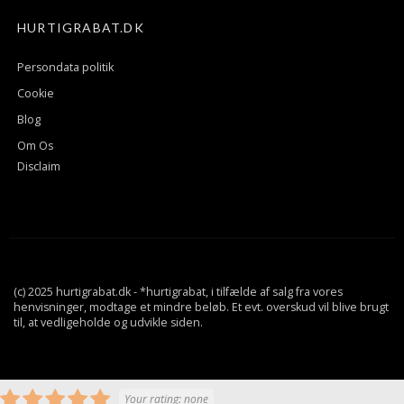
HURTIGRABAT.DK
Persondata politik
Cookie
Blog
Om Os
Disclaim
(c) 2025 hurtigrabat.dk - *hurtigrabat, i tilfælde af salg fra vores
henvisninger, modtage et mindre beløb. Et evt. overskud vil blive brugt
til, at vedligeholde og udvikle siden.
Your rating:
none