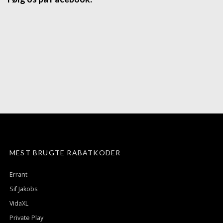
MEST BRUGTE RABATKODER
Errant
Sif Jakobs
VidaXL
Private Play