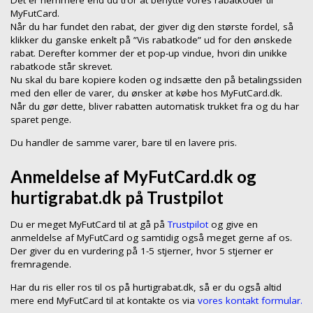
Det er nemmere end du tror at benytte vores rabatkoder til
MyFutCard.
Når du har fundet den rabat, der giver dig den største fordel, så
klikker du ganske enkelt på ”Vis rabatkode” ud for den ønskede
rabat. Derefter kommer der et pop-up vindue, hvori din unikke
rabatkode står skrevet.
Nu skal du bare kopiere koden og indsætte den på betalingssiden
med den eller de varer, du ønsker at købe hos MyFutCard.dk.
Når du gør dette, bliver rabatten automatisk trukket fra og du har
sparet penge.
Du handler de samme varer, bare til en lavere pris.
Anmeldelse af MyFutCard.dk og
hurtigrabat.dk på Trustpilot
Du er meget MyFutCard til at gå på
Trustpilot
og give en
anmeldelse af MyFutCard og samtidig også meget gerne af os.
Der giver du en vurdering på 1-5 stjerner, hvor 5 stjerner er
fremragende.
Har du ris eller ros til os på hurtigrabat.dk, så er du også altid
mere end MyFutCard til at kontakte os via
vores kontakt formular.