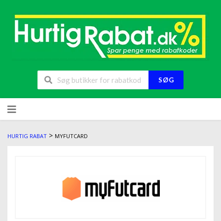
SØG
>
HURTIG RABAT
MYFUTCARD