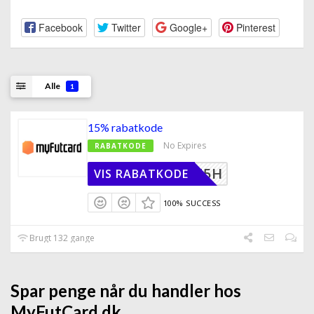
Facebook
Twitter
Google+
Pinterest
Alle
1
15% rabatkode
No Expires
RABATKODE
NQZZ7T5H
VIS RABATKODE
100% SUCCESS
Brugt 132 gange
Spar penge når du handler hos
MyFutCard.dk.