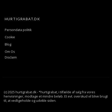
HURTIGRABAT.DK
Persondata politik
Cookie
Blog
Om Os
Disclaim
(c) 2025 hurtigrabat.dk - *hurtigrabat, i tilfælde af salg fra vores
henvisninger, modtage et mindre beløb. Et evt. overskud vil blive brugt
til, at vedligeholde og udvikle siden.