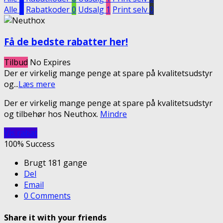
Alle
1
Rabatkoder
0
Udsalg
1
Print selv
0
Få de bedste rabatter her!
Tilbud
No Expires
Der er virkelig mange penge at spare på kvalitetsudstyr
og
...
Læs mere
Der er virkelig mange penge at spare på kvalitetsudstyr
og tilbehør hos Neuthox.
Mindre
Vis rabat
100% Success
Brugt 181 gange
Del
Email
0 Comments
Share it with your friends