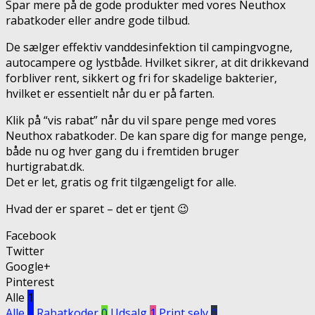
Spar mere på de gode produkter med vores Neuthox
rabatkoder eller andre gode tilbud.
De sælger effektiv vanddesinfektion til campingvogne,
autocampere og lystbåde. Hvilket sikrer, at dit drikkevand
forbliver rent, sikkert og fri for skadelige bakterier,
hvilket er essentielt når du er på farten.
Klik på “vis rabat” når du vil spare penge med vores
Neuthox rabatkoder. De kan spare dig for mange penge,
både nu og hver gang du i fremtiden bruger
hurtigrabat.dk.
Det er let, gratis og frit tilgængeligt for alle.
Hvad der er sparet – det er tjent 😉
Facebook
Twitter
Google+
Pinterest
Alle
1
Alle
1
Rabatkoder
0
Udsalg
1
Print selv
0