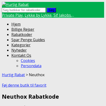
Søg
Private Play
,
Lykke by Lykke
,
Sif Jakobs
,...
Skip
Hjem
to
Billige Rejser
content
Rabatkoder
Spar Penge Guides
Kategorier
Nyheder
Kontakt Os
Cookies
Persondata
Hurtig Rabat
>
Neuthox
Føj denne butik til favorit
Neuthox Rabatkode