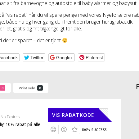
ar alt fra barnevogne og autostole til baby alarmer og babysut.
 på “vis rabat” når du vil spare penge med vores Nyeforældre r
e, både nu og hver gang du i fremtiden bruger hurtigrabat.dk.
r let, gratis og frit tilgængeligt for alle.
 der er sparet – det er tjent
Facebook
Twitter
Google+
Pinterest
F
Print selv
0
0
SOMMER
VIS RABATKODE
No Expires
dig 10% rabat på alle
100% SUCCESS