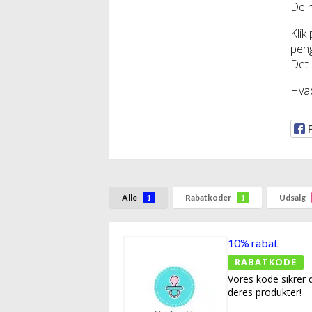
De h
Klik
peng
Det e
Hvad
Alle
Rabatkoder
Udsalg
1
1
10% rabat
RABATKODE
Vores kode sikrer 
deres produkter!