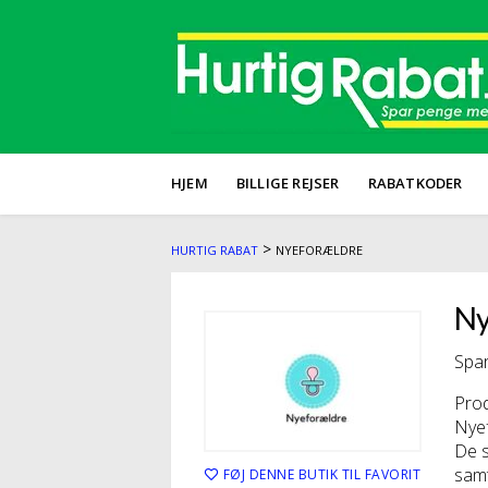
HJEM
BILLIGE REJSER
RABATKODER
>
HURTIG RABAT
NYEFORÆLDRE
Ny
Spar
Prod
Nyef
De s
samt
FØJ DENNE BUTIK TIL FAVORIT