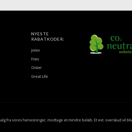
NYESTE
RABATKODER:
Jotex
Fisto
Oister
Great Life
f salg fra vores henvisninger, modtage et mindre beløb. Et evt. overskud vil bli