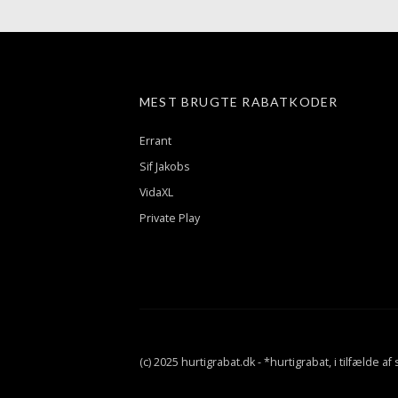
MEST BRUGTE RABATKODER
Errant
Sif Jakobs
VidaXL
Private Play
(c) 2025 hurtigrabat.dk - *hurtigrabat, i tilfælde a