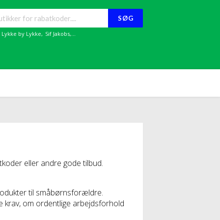
SØG
,
Lykke by Lykke
,
Sif Jakobs
,...
oder eller andre gode tilbud.
rodukter til småbørnsforældre.
e krav, om ordentlige arbejdsforhold