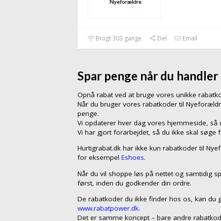
Brugt 303 gange
Del
Email
Spar penge når du handler
Opnå rabat ved at bruge vores unikke rabat
Når du bruger vores rabatkoder til Nyeforæld
penge.
Vi opdaterer hver dag vores hjemmeside, så du
Vi har gjort forarbejdet, så du ikke skal søge 
Hurtigrabat.dk har ikke kun rabatkoder til Ny
for eksempel
Eshoes
.
Når du vil shoppe løs på nettet og samtidig sp
først, inden du godkender din ordre.
De rabatkoder du ikke finder hos os, kan du 
www.rabatpower.dk.
Det er samme koncept – bare andre rabatkod