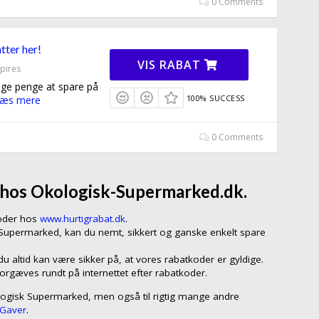
0 Comments
tter her!
VIS RABAT
pires
nge penge at spare på
100% SUCCESS
æs mere
0 Comments
 hos Okologisk-Supermarked.dk.
koder hos
www.hurtigrabat.dk
.
 Supermarked, kan du nemt, sikkert og ganske enkelt spare
 altid kan være sikker på, at vores rabatkoder er gyldige.
forgæves rundt på internettet efter rabatkoder.
ologisk Supermarked, men også til rigtig mange andre
 Gaver
.