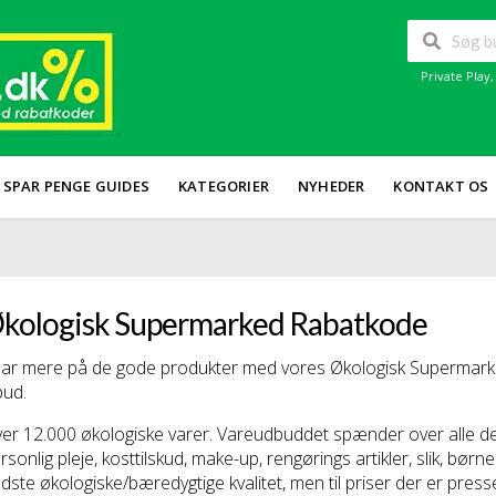
Private Play
SPAR PENGE GUIDES
KATEGORIER
NYHEDER
KONTAKT OS
kologisk Supermarked Rabatkode
ar mere på de gode produkter med vores Økologisk Supermarke
lbud.
er 12.000 økologiske varer. Vareudbuddet spænder over alle d
rsonlig pleje, kosttilskud, make-up, rengørings artikler, slik, bø
dste økologiske/bæredygtige kvalitet, men til priser der er presse