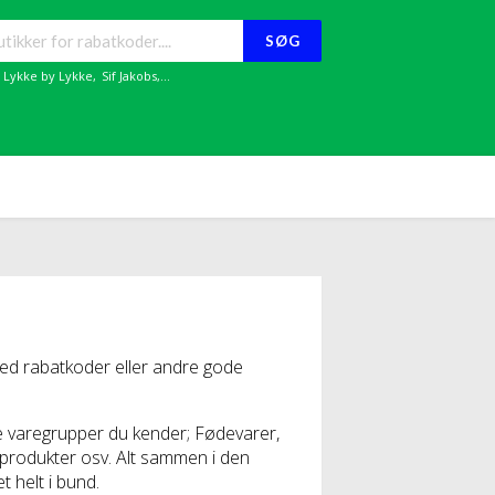
SØG
,
Lykke by Lykke
,
Sif Jakobs
,...
d rabatkoder eller andre gode
e varegrupper du kender; Fødevarer,
rneprodukter osv. Alt sammen i den
t helt i bund.