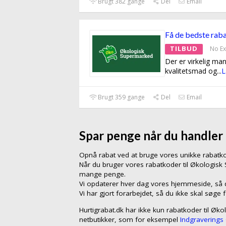
Brugt 382 gange
Del
Email
Få de bedste raba
TILBUD
No Ex
Der er virkelig ma
kvalitetsmad og
...
L
Brugt 359 gange
Del
Email
Spar penge når du handler
Opnå rabat ved at bruge vores unikke rabat
Når du bruger vores rabatkoder til Økologisk
mange penge.
Vi opdaterer hver dag vores hjemmeside, så du
Vi har gjort forarbejdet, så du ikke skal søge 
Hurtigrabat.dk har ikke kun rabatkoder til Øk
netbutikker, som for eksempel
Indgraverings