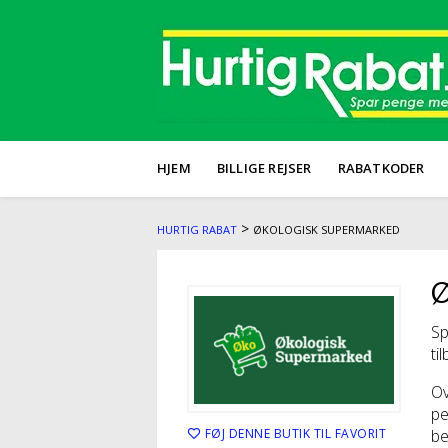
HJEM
BILLIGE REJSER
RABATKODER
>
HURTIG RABAT
ØKOLOGISK SUPERMARKED
Ø
Sp
ti
Ov
pe
FØJ DENNE BUTIK TIL FAVORIT
be