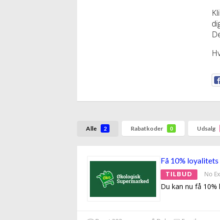
Kl
di
De
Hv
Alle
Rabatkoder
Udsalg
2
0
Få 10% loyalitets
TILBUD
No Ex
Du kan nu få 10% l