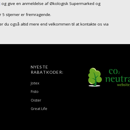
t
og give en anmeldelse af Økologisk Supermarked og
r 5 stjerner er fremragende.
så er du også altid mere end velkommen til at kontakte os via
NYESTE
RABATKODER:
Jotex
Fisto
Oister
Great Life