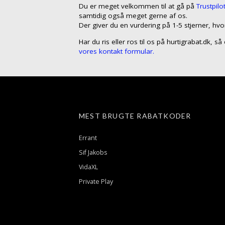
Du er meget velkommen til at gå på
Trustpilo
samtidig også meget gerne af os.
Der giver du en vurdering på 1-5 stjerner, hvo
Har du ris eller ros til os på hurtigrabat.dk, 
vores kontakt formular.
MEST BRUGTE RABATKODER
Errant
Sif Jakobs
VidaXL
Private Play