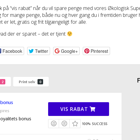
ik på “vis rabat” når du vil spare penge med vores Økologisk S
g for mange penge, både nu og hver gang du i fremtiden bruger h
t er let, gratis og frit tilgængeligt for alle.
ad der er sparet – det er tjent
Facebook
Twitter
Google+
Pinterest
F
Print selv
2
0
 bonus
VIS RABAT
pires
oyalitets bonus
100% SUCCESS