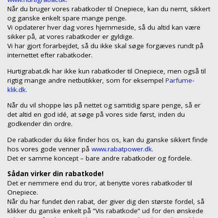
Når du bruger vores rabatkoder til Onepiece, kan du nemt, sikkert
og ganske enkelt spare mange penge.
Vi opdaterer hver dag vores hjemmeside, så du altid kan være
sikker på, at vores rabatkoder er gyldige.
Vi har gjort forarbejdet, så du ikke skal søge forgæves rundt på
internettet efter rabatkoder.
Hurtigrabat.dk har ikke kun rabatkoder til Onepiece, men også til
rigtig mange andre netbutikker, som for eksempel
Parfume-
klik.dk.
Når du vil shoppe løs på nettet og samtidig spare penge, så er
det altid en god idé, at søge på vores side først, inden du
godkender din ordre.
De rabatkoder du ikke finder hos os, kan du ganske sikkert finde
hos vores gode venner på
www.rabatpower.dk.
Det er samme koncept – bare andre rabatkoder og fordele.
Sådan virker din rabatkode!
Det er nemmere end du tror, at benytte vores rabatkoder til
Onepiece.
Når du har fundet den rabat, der giver dig den største fordel, så
klikker du ganske enkelt på ”Vis rabatkode” ud for den ønskede