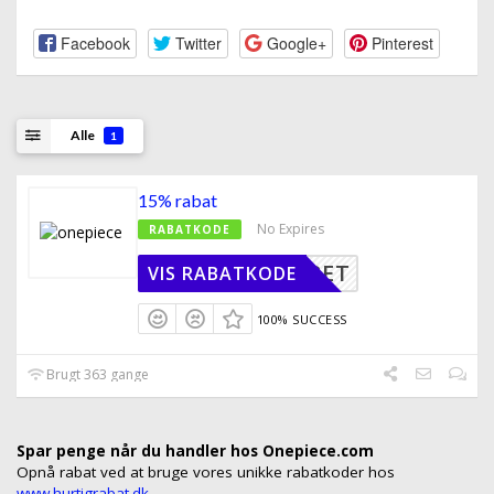
Facebook
Twitter
Google+
Pinterest
Alle
1
15% rabat
No Expires
RABATKODE
UDLØBET
VIS RABATKODE
100% SUCCESS
Brugt 363 gange
Spar penge når du handler hos Onepiece.com
Opnå rabat ved at bruge vores unikke rabatkoder hos
www.hurtigrabat.dk
.