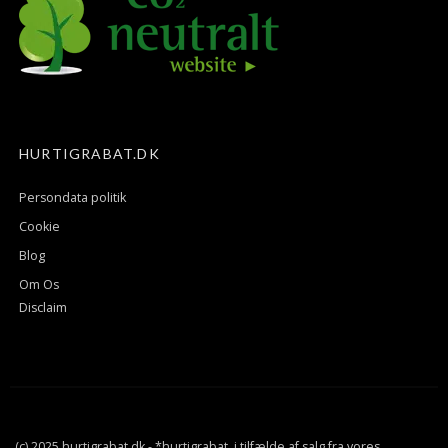
HURTIGRABAT.DK
Persondata politik
Cookie
Blog
Om Os
Disclaim
(c) 2025 hurtigrabat.dk - *hurtigrabat, i tilfælde af salg fra vores