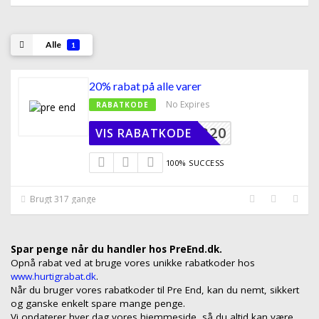
Alle
1
20% rabat på alle varer
No Expires
RABATKODE
SPAR20
VIS RABATKODE
100% SUCCESS
Brugt 317 gange
Spar penge når du handler hos PreEnd.dk.
Opnå rabat ved at bruge vores unikke rabatkoder hos
www.hurtigrabat.dk
.
Når du bruger vores rabatkoder til Pre End, kan du nemt, sikkert
og ganske enkelt spare mange penge.
Vi opdaterer hver dag vores hjemmeside, så du altid kan være