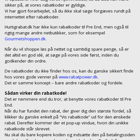
sikker på, at vores rabatkoder er gyldige.
Vi har gjort forarbejdet, så du ikke skal søge forgæves rundt på
internettet efter rabatkoder.
Hurtigrabat.dk har ikke kun rabatkoder til Pre End, men også til
rigtig mange andre netbutikker, som for eksempel
Gourmetshoppen.dk.
Når du vil shoppe løs på nettet og samtidig spare penge, så er
det altid en god idé, at søge på vores side først, inden du
godkender din ordre.
De rabatkoder du ikke finder hos os, kan du ganske sikkert finde
hos vores gode venner på
www.rabatpower.dk.
Det er samme koncept – bare andre rabatkoder og fordele.
Sådan virker din rabatkode!
Det er nemmere end du tror, at benytte vores rabatkoder til Pre
End.
Når du har fundet den rabat, der giver dig den største fordel, så
klikker du ganske enkelt på ”Vis rabatkode” ud for den ønskede
rabat. Derefter kommer der et pop-up vindue, hvori din unikke
rabatkode står skrevet.
Nu skal du bare kopiere koden og indsætte den på betalingssiden