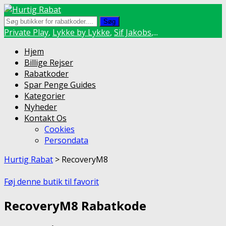
Søg
Private Play
,
Lykke by Lykke
,
Sif Jakobs
,...
Skip
Hjem
to
Billige Rejser
content
Rabatkoder
Spar Penge Guides
Kategorier
Nyheder
Kontakt Os
Cookies
Persondata
Hurtig Rabat
>
RecoveryM8
Føj denne butik til favorit
RecoveryM8 Rabatkode