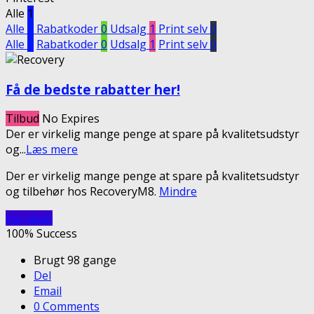
Alle
1
Alle
1
Rabatkoder
0
Udsalg
1
Print selv
0
Alle
1
Rabatkoder
0
Udsalg
1
Print selv
0
Få de bedste rabatter her!
Tilbud
No Expires
Der er virkelig mange penge at spare på kvalitetsudstyr
og
...
Læs mere
Der er virkelig mange penge at spare på kvalitetsudstyr
og tilbehør hos RecoveryM8.
Mindre
Vis rabat
100% Success
Brugt 98 gange
Del
Email
0 Comments