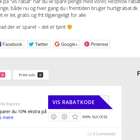
ik på “vis rabat” når du vil spare penge med vores Restflow rab
nge, både nu og hver gang du i fremtiden bruger hurtigrabat.dk.
t er let, gratis og frit tilgængeligt for alle.
ad der er sparet – det er tjent
Facebook
Twitter
Google+
Pinterest
F
Print selv
0
0
REST10
VIS RABATKODE
No Expires
arer du 10% ekstra på
s mere
100% SUCCESS
0 Comments