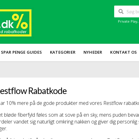
Private Play
SPAR PENGE GUIDES
KATEGORIER
NYHEDER
KONTAKT OS
estflow Rabatkode
ar 10% mere på de gode produkter med vores Restflow rabatkod
t bløde fiberfyld føles som at sove på en sky, mens puden bevar
rdeler vandet sig naturligt omkring nakken og giver dig personli
gger.