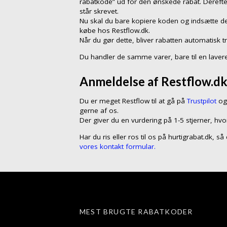
rabatkode” ud for den ønskede rabat. Dereft
står skrevet.
Nu skal du bare kopiere koden og indsætte de
købe hos Restflow.dk.
Når du gør dette, bliver rabatten automatisk t
Du handler de samme varer, bare til en lavere
Anmeldelse af Restflow.dk 
Du er meget Restflow til at gå på
Trustpilot
og 
gerne af os.
Der giver du en vurdering på 1-5 stjerner, hvo
Har du ris eller ros til os på hurtigrabat.dk, s
vores kontakt formular.
MEST BRUGTE RABATKODER