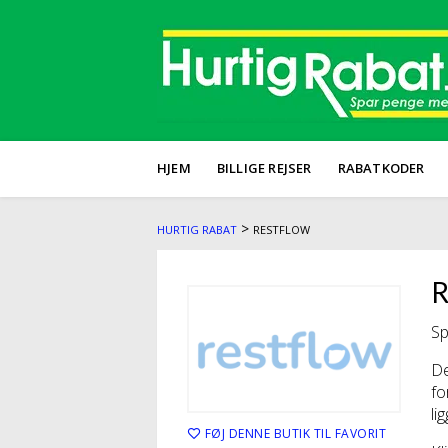
HJEM
BILLIGE REJSER
RABATKODER
>
HURTIG RABAT
RESTFLOW
R
Sp
De
fo
li
FØJ DENNE BUTIK TIL FAVORIT