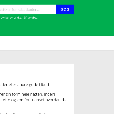
SØG
,
Lykke by Lykke
,
Sif Jakobs
,...
er eller andre gode tilbud.
er sin form hele natten. Indeni
g støtte og komfort uanset hvordan du