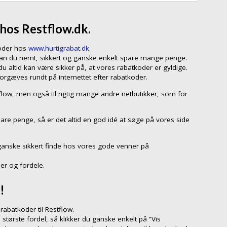
hos Restflow.dk.
koder hos
www.hurtigrabat.dk
.
 kan du nemt, sikkert og ganske enkelt spare mange penge.
 altid kan være sikker på, at vores rabatkoder er gyldige.
forgæves rundt på internettet efter rabatkoder.
tflow, men også til rigtig mange andre netbutikker, som for
pare penge, så er det altid en god idé at søge på vores side
ganske sikkert finde hos vores gode venner på
er og fordele.
!
abatkoder til Restflow.
 største fordel, så klikker du ganske enkelt på ”Vis