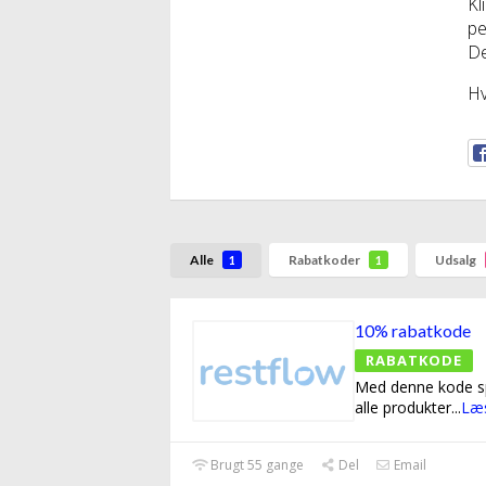
Kl
pe
De
Hv
Alle
Rabatkoder
Udsalg
1
1
10% rabatkode
RABATKODE
Med denne kode sp
alle produkter
...
Læ
Brugt 55 gange
Del
Email