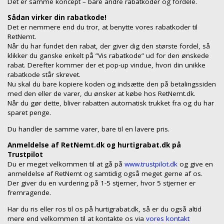
Det er samme koncept – bare andre rabatkoder og fordele.
Sådan virker din rabatkode!
Det er nemmere end du tror, at benytte vores rabatkoder til
RetNemt.
Når du har fundet den rabat, der giver dig den største fordel, så
klikker du ganske enkelt på ”Vis rabatkode” ud for den ønskede
rabat. Derefter kommer der et pop-up vindue, hvori din unikke
rabatkode står skrevet.
Nu skal du bare kopiere koden og indsætte den på betalingssiden
med den eller de varer, du ønsker at købe hos RetNemt.dk.
Når du gør dette, bliver rabatten automatisk trukket fra og du har
sparet penge.
Du handler de samme varer, bare til en lavere pris.
Anmeldelse af RetNemt.dk og hurtigrabat.dk på
Trustpilot
Du er meget velkommen til at gå på
www.trustpilot.dk
og give en
anmeldelse af RetNemt og samtidig også meget gerne af os.
Der giver du en vurdering på 1-5 stjerner, hvor 5 stjerner er
fremragende.
Har du ris eller ros til os på hurtigrabat.dk, så er du også altid
mere end velkommen til at kontakte os via
vores kontakt