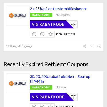
2 x 25% på de første måltidskasser
No Expires
RABATKODE
DE_25AFF
VIS RABATKODE
100% SUCCESS
Brugt 438 gange
Recently Expired RetNemt Coupons
30, 20, 20% rabat i oktober – Spar op
til 944 kr
Udløbet
RABATKODE
_OKT_AFF
VIS RABATKODE
100% SUCCESS