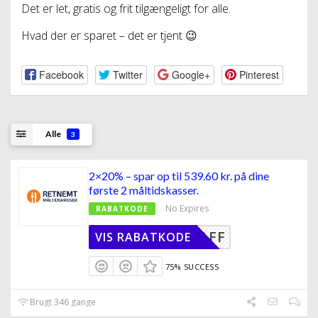
Det er let, gratis og frit tilgængeligt for alle.
Hvad der er sparet – det er tjent 😉
Facebook
Twitter
Google+
Pinterest
Alle
3
2×20% – spar op til 539.60 kr. på dine
første 2 måltidskasser.
No Expires
RABATKODE
AD_20AFF
VIS RABATKODE
75% SUCCESS
Brugt 346 gange