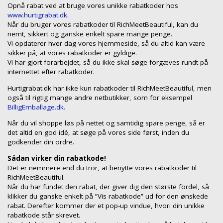
Opnå rabat ved at bruge vores unikke rabatkoder hos
www.hurtigrabat.dk.
Når du bruger vores rabatkoder til RichMeetBeautiful, kan du
nemt, sikkert og ganske enkelt spare mange penge.
Vi opdaterer hver dag vores hjemmeside, så du altid kan være
sikker på, at vores rabatkoder er gyldige.
Vi har gjort forarbejdet, så du ikke skal søge forgæves rundt på
internettet efter rabatkoder.
Hurtigrabat.dk har ikke kun rabatkoder til RichMeetBeautiful, men
også til rigtig mange andre netbutikker, som for eksempel
BilligEmballage.dk.
Når du vil shoppe løs på nettet og samtidig spare penge, så er
det altid en god idé, at søge på vores side først, inden du
godkender din ordre.
Sådan virker din rabatkode!
Det er nemmere end du tror, at benytte vores rabatkoder til
RichMeetBeautiful.
Når du har fundet den rabat, der giver dig den største fordel, så
klikker du ganske enkelt på ”Vis rabatkode” ud for den ønskede
rabat. Derefter kommer der et pop-up vindue, hvori din unikke
rabatkode står skrevet.