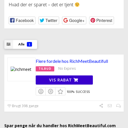
Hvad der er sparet – det er tjent
Facebook
Twitter
Google+
Pinterest
Alle
1
Flere fordele hos RichMeetBeautifull
No Expires
TILBUD
VIS RABAT
100% SUCCESS
Brugt 398 gange
Spar penge når du handler hos RichMeetBeautiful.com