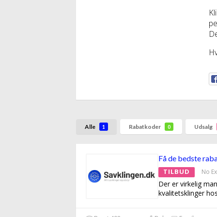
Kl
pe
De
Hv
Alle
Rabatkoder
Udsalg
1
0
Få de bedste raba
TILBUD
No Ex
Der er virkelig ma
kvalitetsklinger ho