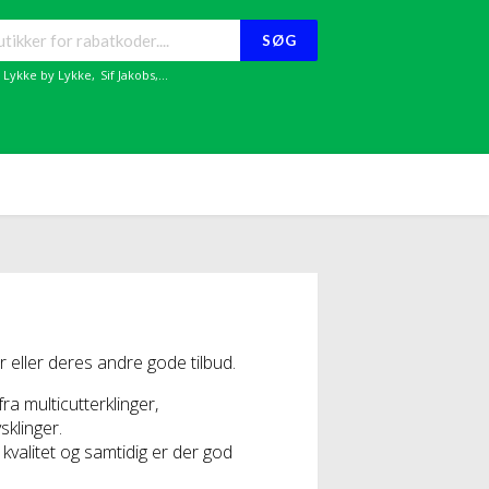
SØG
,
Lykke by Lykke
,
Sif Jakobs
,...
eller deres andre gode tilbud.
 fra multicutterklinger,
sklinger.
 kvalitet og samtidig er der god