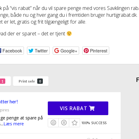
ik på “vis rabat” når du vil spare penge med vores Savklingen r
nge, både nu og hver gang du i fremtiden bruger hurtigrabat.dk.
t er let, gratis og frit tilgængeligt for alle.
ad der er sparet – det er tjent
Facebook
Twitter
Google+
Pinterest
F
Print selv
1
0
tter her!
VIS RABAT
pires
nge penge at spare på
100% SUCCESS
s
...
Læs mere