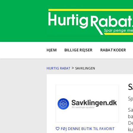
HJEM
BILLIGE REJSER
RABATKODER
>
HURTIG RABAT
SAVKLINGEN
S
Sp
Sa
ba
De
FØJ DENNE BUTIK TIL FAVORIT
ku