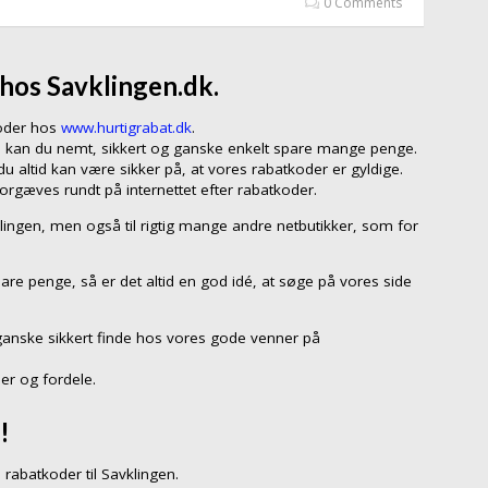
0 Comments
hos Savklingen.dk.
koder hos
www.hurtigrabat.dk
.
n, kan du nemt, sikkert og ganske enkelt spare mange penge.
 altid kan være sikker på, at vores rabatkoder er gyldige.
forgæves rundt på internettet efter rabatkoder.
klingen, men også til rigtig mange andre netbutikker, som for
are penge, så er det altid en god idé, at søge på vores side
ganske sikkert finde hos vores gode venner på
er og fordele.
!
rabatkoder til Savklingen.