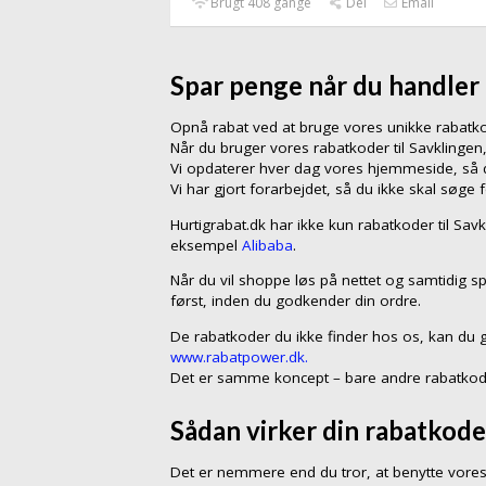
Brugt 408 gange
Del
Email
Spar penge når du handler 
Opnå rabat ved at bruge vores unikke rabat
Når du bruger vores rabatkoder til Savklinge
Vi opdaterer hver dag vores hjemmeside, så du
Vi har gjort forarbejdet, så du ikke skal søge 
Hurtigrabat.dk har ikke kun rabatkoder til Sav
eksempel
Alibaba
.
Når du vil shoppe løs på nettet og samtidig sp
først, inden du godkender din ordre.
De rabatkoder du ikke finder hos os, kan du 
www.rabatpower.dk.
Det er samme koncept – bare andre rabatkod
Sådan virker din rabatkode
Det er nemmere end du tror, at benytte vores 