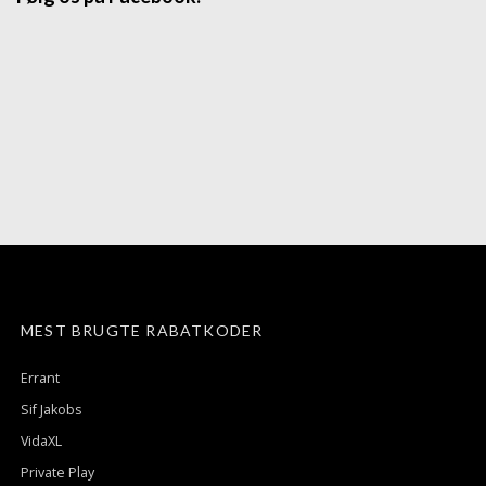
MEST BRUGTE RABATKODER
Errant
Sif Jakobs
VidaXL
Private Play