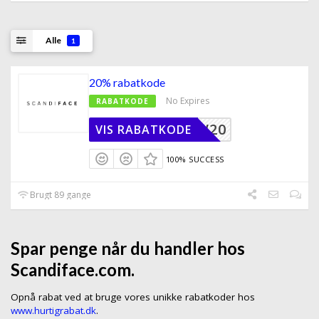
Alle
1
20% rabatkode
No Expires
RABATKODE
DIGLOW20
VIS RABATKODE
100% SUCCESS
Brugt 89 gange
Spar penge når du handler hos
Scandiface.com.
Opnå rabat ved at bruge vores unikke rabatkoder hos
www.hurtigrabat.dk
.