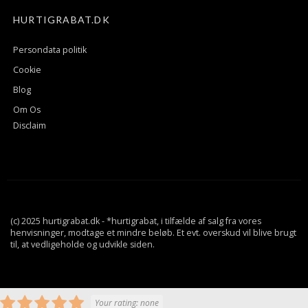
HURTIGRABAT.DK
Persondata politik
Cookie
Blog
Om Os
Disclaim
(c) 2025 hurtigrabat.dk - *hurtigrabat, i tilfælde af salg fra vores
henvisninger, modtage et mindre beløb. Et evt. overskud vil blive brugt
til, at vedligeholde og udvikle siden.
Your rating:
none