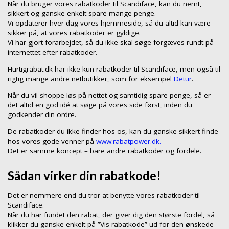
Når du bruger vores rabatkoder til Scandiface, kan du nemt,
sikkert og ganske enkelt spare mange penge.
Vi opdaterer hver dag vores hjemmeside, så du altid kan være
sikker på, at vores rabatkoder er gyldige.
Vi har gjort forarbejdet, så du ikke skal søge forgæves rundt på
internettet efter rabatkoder.
Hurtigrabat.dk har ikke kun rabatkoder til Scandiface, men også til
rigtig mange andre netbutikker, som for eksempel
Detur
.
Når du vil shoppe løs på nettet og samtidig spare penge, så er
det altid en god idé at søge på vores side først, inden du
godkender din ordre.
De rabatkoder du ikke finder hos os, kan du ganske sikkert finde
hos vores gode venner på
www.rabatpower.dk.
Det er samme koncept – bare andre rabatkoder og fordele.
Sådan virker din rabatkode!
Det er nemmere end du tror at benytte vores rabatkoder til
Scandiface.
Når du har fundet den rabat, der giver dig den største fordel, så
klikker du ganske enkelt på ”Vis rabatkode” ud for den ønskede