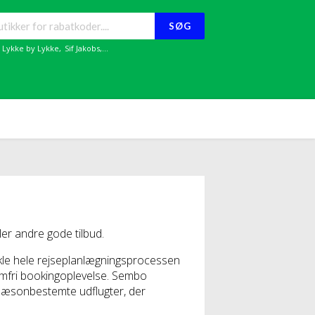
SØG
,
Lykke by Lykke
,
Sif Jakobs
,...
r andre gode tilbud.
nkle hele rejseplanlægningsprocessen
lemfri bookingoplevelse. Sembo
g sæsonbestemte udflugter, der