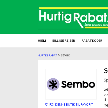
HJEM
BILLIGE REJSER
RABATKODER
>
HURTIG RABAT
SEMBO
S
Sp
Se
ve
ti
FØJ DENNE BUTIK TIL FAVORIT
he