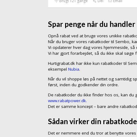
Brugt 121 gange
Del
Email
Spar penge når du handler
Opnå rabat ved at bruge vores unikke rabat
Når du bruger vores rabatkoder til Sembo, k
Vi opdaterer hver dag vores hjemmeside, så du
Vi har gjort forarbejdet, så du ikke skal søge 
Hurtigrabat.dk har ikke kun rabatkoder til Se
eksempel
Nubia
.
Når du vil shoppe løs på nettet og samtidig s
først, inden du godkender din ordre.
De rabatkoder du ikke finder hos os, kan du 
www.rabatpower.dk.
Det er samme koncept – bare andre rabatkod
Sådan virker din rabatkode
Det er nemmere end du tror at benytte vores 