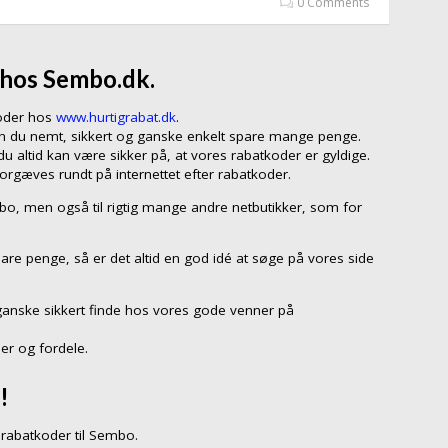
0 Comments
 hos Sembo.dk.
koder hos
www.hurtigrabat.dk
.
an du nemt, sikkert og ganske enkelt spare mange penge.
 altid kan være sikker på, at vores rabatkoder er gyldige.
forgæves rundt på internettet efter rabatkoder.
mbo, men også til rigtig mange andre netbutikker, som for
pare penge, så er det altid en god idé at søge på vores side
ganske sikkert finde hos vores gode venner på
er og fordele.
!
rabatkoder til Sembo.