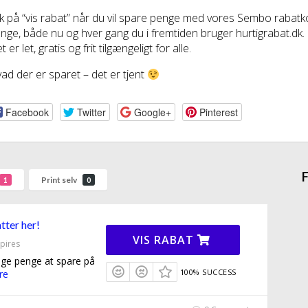
ik på “vis rabat” når du vil spare penge med vores Sembo rabat
nge, både nu og hver gang du i fremtiden bruger hurtigrabat.dk.
t er let, gratis og frit tilgængeligt for alle.
ad der er sparet – det er tjent
Facebook
Twitter
Google+
Pinterest
F
Print selv
1
0
tter her!
VIS RABAT
pires
nge penge at spare på
100% SUCCESS
re