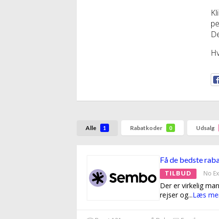
Kl
pe
De
Hv
Alle
Rabatkoder
Udsalg
1
0
Få de bedste raba
TILBUD
No Ex
Der er virkelig ma
rejser og
...
Læs me