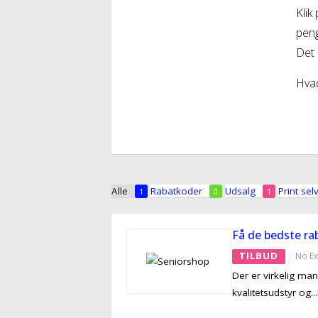
Klik
peng
Det e
Hvad
Alle
Rabatkoder
Udsalg
Print sel
1
0
1
Få de bedste rab
TILBUD
No Ex
Der er virkelig ma
kvalitetsudstyr og
...