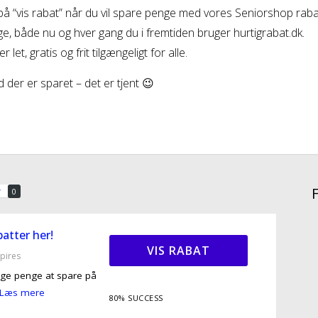
 på “vis rabat” når du vil spare penge med vores Seniorshop ra
e, både nu og hver gang du i fremtiden bruger hurtigrabat.dk.
r let, gratis og frit tilgængeligt for alle.
 der er sparet – det er tjent 😉
v
0
atter her!
VIS RABAT
pires
nge penge at spare på
Læs mere
80% SUCCESS