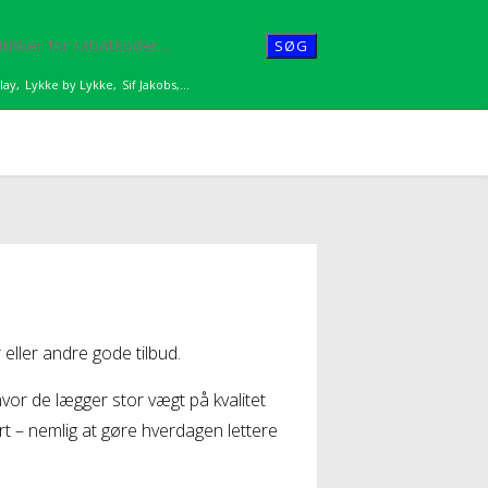
SØG
lay
,
Lykke by Lykke
,
Sif Jakobs
,...
ller andre gode tilbud.
vor de lægger stor vægt på kvalitet
rt – nemlig at gøre hverdagen lettere