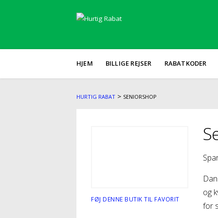
Skip
HJEM
BILLIGE REJSER
RABATKODER
to
content
>
HURTIG RABAT
SENIORSHOP
S
Spar
Danm
og k
FØJ DENNE BUTIK TIL FAVORIT
for 