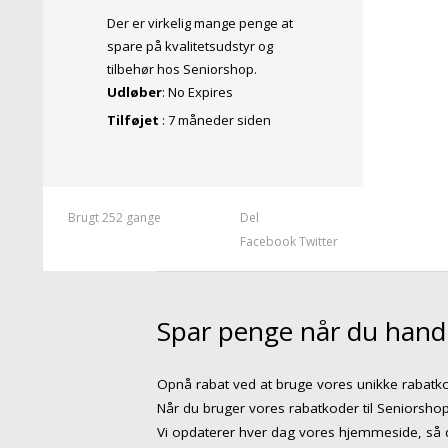
Der er virkelig mange penge at
spare på kvalitetsudstyr og
tilbehør hos Seniorshop.
Udløber
: No Expires
Tilføjet
: 7 måneder siden
Brugt 252 gange
Del
Facebook
Twitter
Spar penge når du handl
Opnå rabat ved at bruge vores unikke rabat
Når du bruger vores rabatkoder til Seniorsho
Vi opdaterer hver dag vores hjemmeside, så du