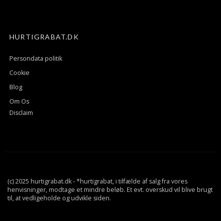
HURTIGRABAT.DK
Persondata politik
Cookie
Blog
Om Os
Disclaim
(c) 2025 hurtigrabat.dk - *hurtigrabat, i tilfælde af salg fra vores
henvisninger, modtage et mindre beløb. Et evt. overskud vil blive brugt
til, at vedligeholde og udvikle siden.