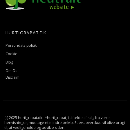
HURTIGRABAT.DK
Persondata politik
Cookie
Blog
Om Os
Disclaim
(c) 2025 hurtigrabat.dk - *hurtigrabat, i tilfælde af salg fra vores
henvisninger, modtage et mindre beløb. Et evt. overskud vil blive brugt
til, at vedligeholde og udvikle siden.