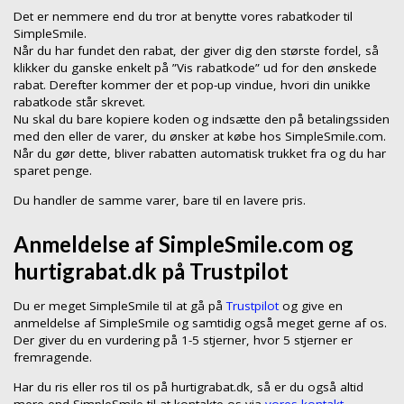
Det er nemmere end du tror at benytte vores rabatkoder til
SimpleSmile.
Når du har fundet den rabat, der giver dig den største fordel, så
klikker du ganske enkelt på ”Vis rabatkode” ud for den ønskede
rabat. Derefter kommer der et pop-up vindue, hvori din unikke
rabatkode står skrevet.
Nu skal du bare kopiere koden og indsætte den på betalingssiden
med den eller de varer, du ønsker at købe hos SimpleSmile.com.
Når du gør dette, bliver rabatten automatisk trukket fra og du har
sparet penge.
Du handler de samme varer, bare til en lavere pris.
Anmeldelse af SimpleSmile.com og
hurtigrabat.dk på Trustpilot
Du er meget SimpleSmile til at gå på
Trustpilot
og give en
anmeldelse af SimpleSmile og samtidig også meget gerne af os.
Der giver du en vurdering på 1-5 stjerner, hvor 5 stjerner er
fremragende.
Har du ris eller ros til os på hurtigrabat.dk, så er du også altid
mere end SimpleSmile til at kontakte os via
vores kontakt