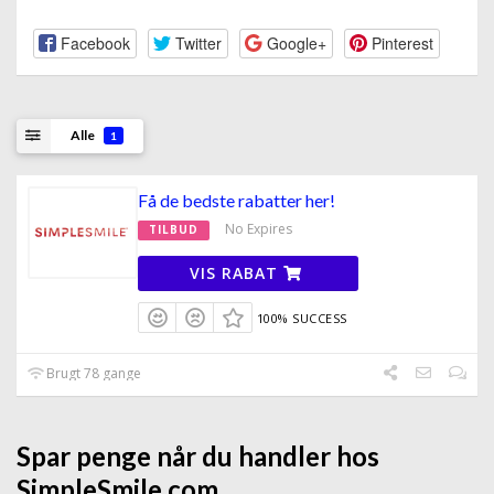
Facebook
Twitter
Google+
Pinterest
Alle
1
Få de bedste rabatter her!
No Expires
TILBUD
VIS RABAT
100% SUCCESS
Brugt 78 gange
Spar penge når du handler hos
SimpleSmile.com.