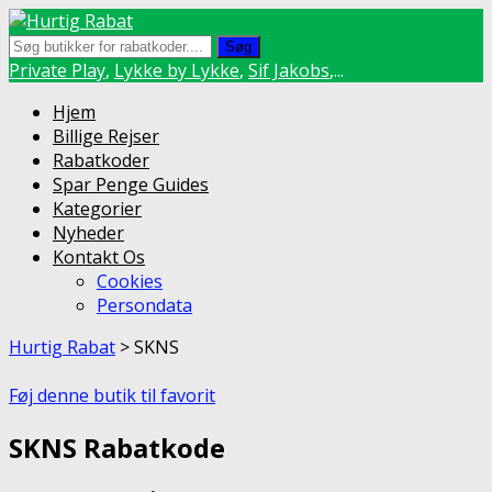
Søg
Private Play
,
Lykke by Lykke
,
Sif Jakobs
,...
Skip
Hjem
to
Billige Rejser
content
Rabatkoder
Spar Penge Guides
Kategorier
Nyheder
Kontakt Os
Cookies
Persondata
Hurtig Rabat
>
SKNS
Føj denne butik til favorit
SKNS Rabatkode