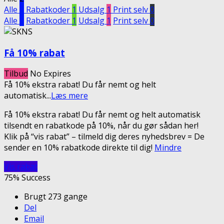
Alle
2
Rabatkoder
1
Udsalg
1
Print selv
0
Alle
2
Rabatkoder
1
Udsalg
1
Print selv
0
Få 10% rabat
Tilbud
No Expires
Få 10% ekstra rabat! Du får nemt og helt
automatisk
...
Læs mere
Få 10% ekstra rabat! Du får nemt og helt automatisk
tilsendt en rabatkode på 10%, når du gør sådan her!
Klik på “vis rabat” – tilmeld dig deres nyhedsbrev = De
sender en 10% rabatkode direkte til dig!
Mindre
Vis rabat
75% Success
Brugt 273 gange
Del
Email