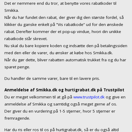
Det er nemmere end du tror, at benytte vores rabatkoder til
Smikka.
Når du har fundet den rabat, der giver dig den største fordel, så
klikker du ganske enkelt på ”Vis rabatkode” ud for den ønskede
rabat. Derefter kommer der et pop-up vindue, hvori din unikke
rabatkode står skrevet.
Nu skal du bare kopiere koden og indsætte den på betalingssiden
med den eller de varer, du ønsker at købe hos Smikka.dk.
Når du gør dette, bliver rabatten automatisk trukket fra og du har
sparet penge.
Du handler de samme varer, bare til en lavere pris.
Anmeldelse af Smikka.dk og hurtigrabat.dk på Trustpilot
Du er meget velkommen til at gå på
www.trustpilot.dk
og give en
anmeldelse af Smikka og samtidig også meget gerne af os.
Der giver du en vurdering på 1-5 stjerner, hvor 5 stjerner er
fremragende.
Har du ris eller ros til os på hurtigrabat.dk, så er du også altid