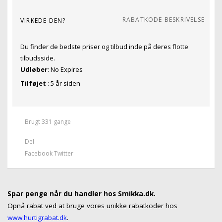
RABATKODE BESKRIVELSE
VIRKEDE DEN?
Du finder de bedste priser og tilbud inde på deres flotte
tilbudsside.
Udløber
: No Expires
Tilføjet
: 5 år siden
Brugt 331 gange
Del
Facebook
Twitter
Spar penge når du handler hos Smikka.dk.
Opnå rabat ved at bruge vores unikke rabatkoder hos
www.hurtigrabat.dk
.