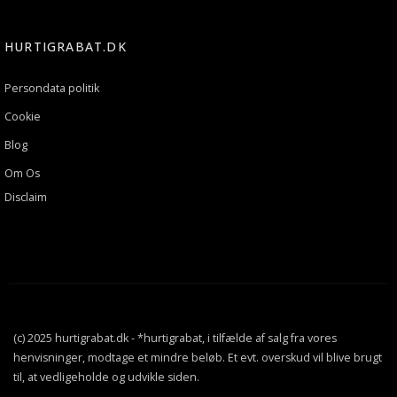
HURTIGRABAT.DK
Persondata politik
Cookie
Blog
Om Os
Disclaim
(c) 2025 hurtigrabat.dk - *hurtigrabat, i tilfælde af salg fra vores
henvisninger, modtage et mindre beløb. Et evt. overskud vil blive brugt
til, at vedligeholde og udvikle siden.