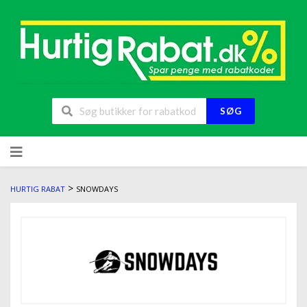
SØG
>
HURTIG RABAT
SNOWDAYS