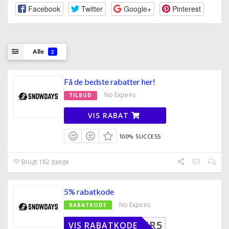
Facebook
Twitter
Google+
Pinterest
Alle
2
Få de bedste rabatter her!
No Expires
TILBUD
VIS RABAT
100% SUCCESS
Brugt 162 gange
5% rabatkode
No Expires
RABATKODE
VINTER5
VIS RABATKODE