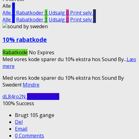
Alle
1
Alle
1
Rabatkoder
1
Udsalg
0
Print selv
0
Alle
1
Rabatkoder
1
Udsalg
0
Print selv
0
10% rabatkode
Rabatkode
No Expires
Med vores kode sparer du 10% ekstra hos Sound By
...
Læs
mere
Med vores kode sparer du 10% ekstra hos Sound By
Sweden!
Mindre
dL84ro2N
Vis rabatkode
100% Success
Brugt 105 gange
Del
Email
0 Comments