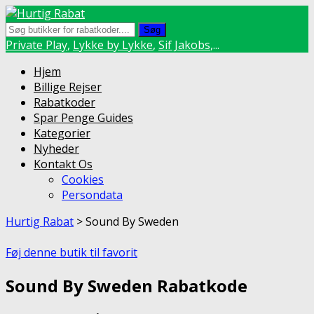
Søg
Private Play
,
Lykke by Lykke
,
Sif Jakobs
,...
Skip
Hjem
to
Billige Rejser
content
Rabatkoder
Spar Penge Guides
Kategorier
Nyheder
Kontakt Os
Cookies
Persondata
Hurtig Rabat
>
Sound By Sweden
Føj denne butik til favorit
Sound By Sweden Rabatkode